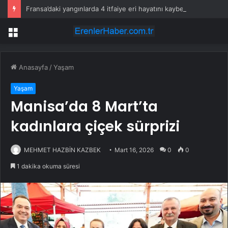
Fransa’daki yangınlarda 4 itfaiye eri hayatını kaybetti
Menü
Anasayfa
/
Yaşam
Yaşam
Manisa’da 8 Mart’ta
kadınlara çiçek sürprizi
MEHMET HAZBİN KAZBEK
Mart 16, 2026
0
0
1 dakika okuma süresi