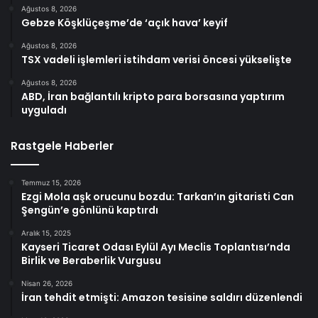
Ağustos 8, 2026
Gebze Köşklüçeşme’de ‘açık hava’ keyif
Ağustos 8, 2026
TSX vadeli işlemleri istihdam verisi öncesi yükselişte
Ağustos 8, 2026
ABD, İran bağlantılı kripto para borsasına yaptırım
uyguladı
Rastgele Haberler
Temmuz 15, 2026
Ezgi Mola aşk orucunu bozdu: Tarkan’ın gitaristi Can
Şengün’e gönlünü kaptırdı
Aralık 15, 2025
Kayseri Ticaret Odası Eylül Ayı Meclis Toplantısı’nda
Birlik ve Beraberlik Vurgusu
Nisan 26, 2026
İran tehdit etmişti: Amazon tesisine saldırı düzenlendi