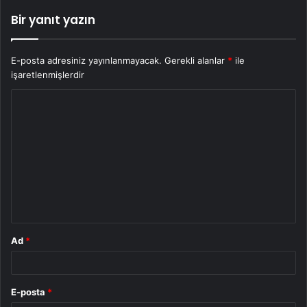
Bir yanıt yazın
E-posta adresiniz yayınlanmayacak.
Gerekli alanlar
*
ile
işaretlenmişlerdir
Y
o
r
u
m
*
Ad
*
E-posta
*