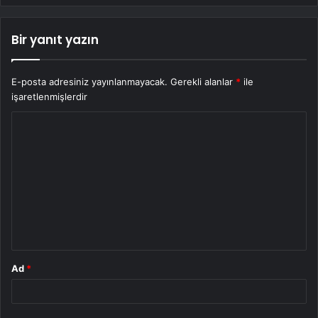
Bir yanıt yazın
E-posta adresiniz yayınlanmayacak.
Gerekli alanlar
*
ile
işaretlenmişlerdir
Y
o
r
u
m
*
Ad
*