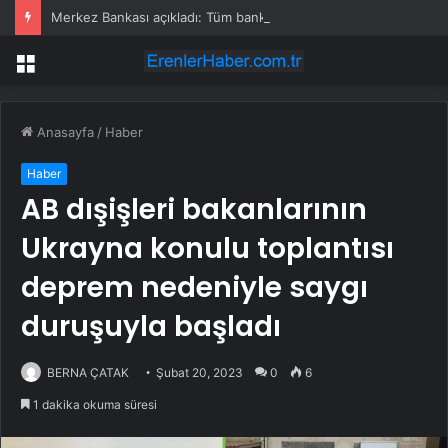
Merkez Bankası açıkladı: Tüm banknotlar değişiyor
Menü
Anasayfa
/
Haber
Haber
AB dışişleri bakanlarının
Ukrayna konulu toplantısı
deprem nedeniyle saygı
duruşuyla başladı
BERNA ÇATAK
Şubat 20, 2023
0
6
1 dakika okuma süresi