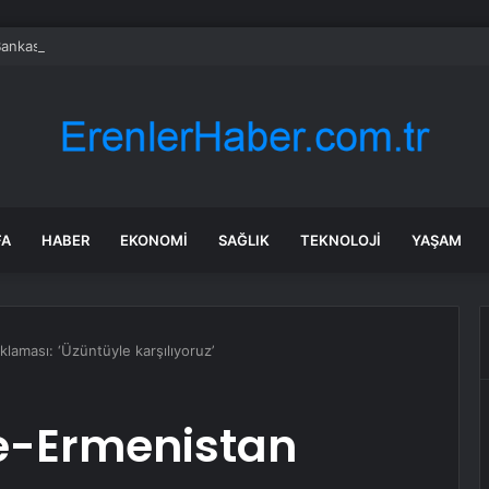
nkası açıkladı: Tüm banknotlar değişiyor
FA
HABER
EKONOMI
SAĞLIK
TEKNOLOJI
YAŞAM
laması: ‘Üzüntüyle karşılıyoruz’
e-Ermenistan