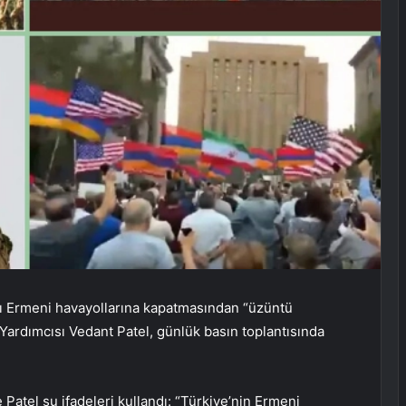
nı Ermeni havayollarına kapatmasından “üzüntü
Yardımcısı Vedant Patel, günlük basın toplantısında
Patel şu ifadeleri kullandı: “Türkiye’nin Ermeni