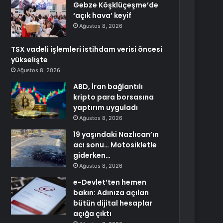
Gebze Köşklüçeşme’de
‘açık hava’ keyif
Ağustos 8, 2026
TSX vadeli işlemleri istihdam verisi öncesi
yükselişte
Ağustos 8, 2026
ABD, İran bağlantılı
kripto para borsasına
yaptırım uyguladı
Ağustos 8, 2026
19 yaşındaki Nazlıcan’ın
acı sonu… Motosikletle
giderken…
Ağustos 8, 2026
e-Devlet’ten hemen
bakın: Adınıza açılan
bütün dijital hesaplar
açığa çıktı