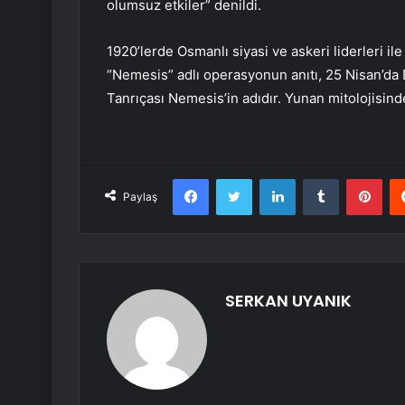
olumsuz etkiler” denildi.
1920’lerde Osmanlı siyasi ve askeri liderleri il
“Nemesis” adlı operasyonun anıtı, 25 Nisan’da E
Tanrıçası Nemesis’in adıdır. Yunan mitolojisi
Facebook
Twitter
LinkedIn
Tumblr
Pint
Paylaş
SERKAN UYANIK