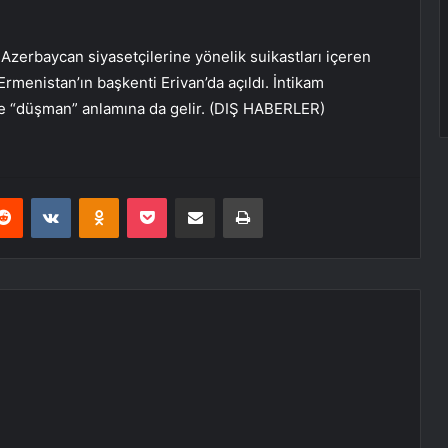
e Azerbaycan siyasetçilerine yönelik suikastları içeren
rmenistan’ın başkenti Erivan’da açıldı. İntikam
nde “düşman” anlamına da gelir. (DIŞ HABERLER)
erest
Reddit
VKontakte
Odnoklassniki
Pocket
E-Posta ile paylaş
Yazdır