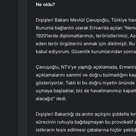
Ne oldu?
Dışişleri Bakanı Mevlüt Çavuşoğlu, Türkiye hav
Bununla bağlantılı olarak Erivan’da açılan “Neme
1920’lerde diplomatlarımızı, teröristlerimizi, A
eden terör örgütlerini anmak için dikilmişti. B
kabul ediyorum. Güvenlik kurumlarından sonra
Çavuşoğlu, NTV’ye yaptığı açıklamada, Ermenista
açıklamalarını samimi ve doğru bulmadığını kayd
gösteriyorlar. Tabii ki bu doğru niyetin önünd
uçmaya başladılar, biz de havalimanımızı kapat
alacağız” dedi.
Dışişleri Bakanlığı da anıtın açılışını şiddetle
sürecinin ruhuyla bağdaşmayan bu provokatif ad
istikrarın tesis edilmesi çabalarına hiçbir şek