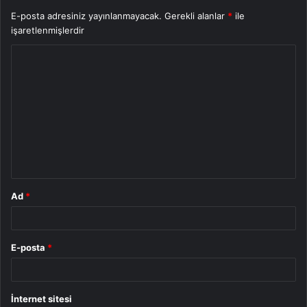
E-posta adresiniz yayınlanmayacak.
Gerekli alanlar
*
ile
işaretlenmişlerdir
Y
o
r
u
m
*
Ad
*
E-posta
*
İnternet sitesi