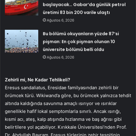
başlayacak… Gabar’da günlük petrol
üretimi 83 bin 200 varile ulaştı
Ağustos 6, 2026
Bu bölümü okuyanların yüzde 87’si
pişman: En çok pişman olunan 10
üniversite bölümü belli oldu
Ağustos 6, 2026
Zehirli mi, Ne Kadar Tehlikeli?
Eresus sandaliatus, Eresidae familyasından zehirli bir
örümcek türü. Wikiwand’a göre, bu örümcek yalnızca tehdit
altında kaldığında savunma amaçlı ısırıyor ve ısırıklar
genellikle hafif lokal semptomlarla sınırlı. Ancak ısırığı,
kısmi acı, ateş, kalp atışında hızlanma ve baş ağrısı gibi
belirtilere yol açabiliyor. Kırıkkale Üniversitesi’nden Prof.
Dr. Abdullah Bayram, Eresus türlerinin zehir tespitinin