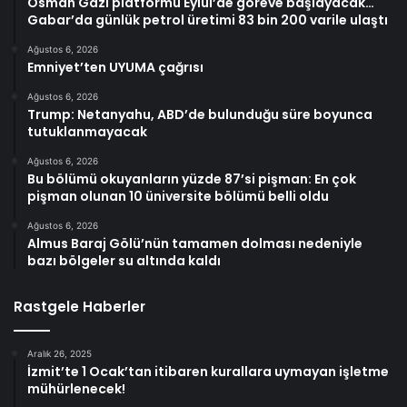
Osman Gazi platformu Eylül’de göreve başlayacak…
Gabar’da günlük petrol üretimi 83 bin 200 varile ulaştı
Ağustos 6, 2026
Emniyet’ten UYUMA çağrısı
Ağustos 6, 2026
Trump: Netanyahu, ABD’de bulunduğu süre boyunca
tutuklanmayacak
Ağustos 6, 2026
Bu bölümü okuyanların yüzde 87’si pişman: En çok
pişman olunan 10 üniversite bölümü belli oldu
Ağustos 6, 2026
Almus Baraj Gölü’nün tamamen dolması nedeniyle
bazı bölgeler su altında kaldı
Rastgele Haberler
Aralık 26, 2025
İzmit’te 1 Ocak’tan itibaren kurallara uymayan işletme
mühürlenecek!