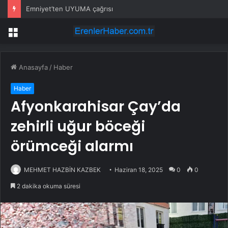
Emniyet’ten UYUMA çağrısı
Menü
Anasayfa
/
Haber
Haber
Afyonkarahisar Çay’da
zehirli uğur böceği
örümceği alarmı
MEHMET HAZBİN KAZBEK
Haziran 18, 2025
0
0
2 dakika okuma süresi