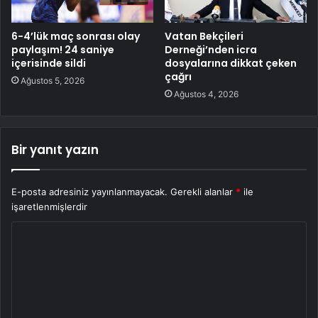
6-4’lük maç sonrası olay
Vatan Bekçileri
paylaşım! 24 saniye
Derneği’nden icra
içerisinde sildi
dosyalarına dikkat çeken
çağrı
Ağustos 5, 2026
Ağustos 4, 2026
Bir yanıt yazın
E-posta adresiniz yayınlanmayacak.
Gerekli alanlar
*
ile
işaretlenmişlerdir
Y
o
r
u
m