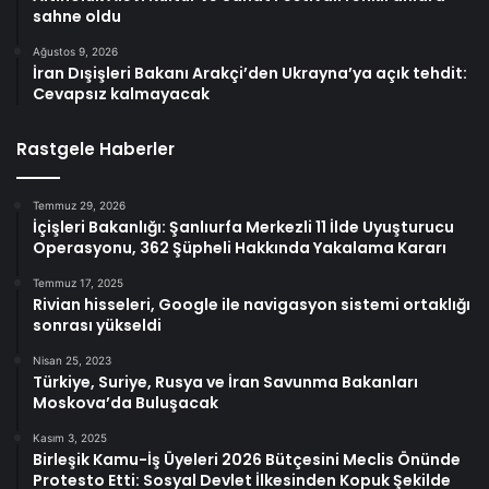
sahne oldu
Ağustos 9, 2026
İran Dışişleri Bakanı Arakçi’den Ukrayna’ya açık tehdit:
Cevapsız kalmayacak
Rastgele Haberler
Temmuz 29, 2026
İçişleri Bakanlığı: Şanlıurfa Merkezli 11 İlde Uyuşturucu
Operasyonu, 362 Şüpheli Hakkında Yakalama Kararı
Temmuz 17, 2025
Rivian hisseleri, Google ile navigasyon sistemi ortaklığı
sonrası yükseldi
Nisan 25, 2023
Türkiye, Suriye, Rusya ve İran Savunma Bakanları
Moskova’da Buluşacak
Kasım 3, 2025
Birleşik Kamu-İş Üyeleri 2026 Bütçesini Meclis Önünde
Protesto Etti: Sosyal Devlet İlkesinden Kopuk Şekilde