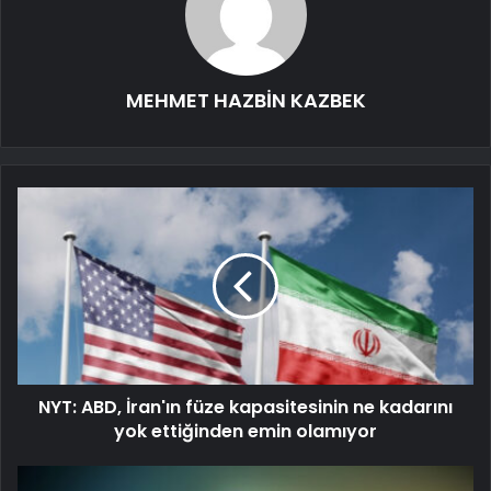
MEHMET HAZBİN KAZBEK
NYT: ABD, İran'ın füze kapasitesinin ne kadarını
yok ettiğinden emin olamıyor