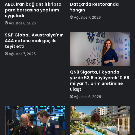
ABD, İran bağlantılı kripto
Datça’da Restoranda
para borsasına yaptırım
Yangın
uyguladı
Ağustos 7, 2026
Ağustos 8, 2026
S&P Global, Avustralya’nın
AAA notunu mali güç ile
teyit etti
Ağustos 7, 2026
QNB Sigorta, ilk yarıda
yüzde 53,6 büyüyerek 10,66
milyar TL prim üretimine
ulaştı
Ağustos 6, 2026