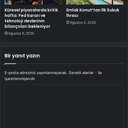
Küresel piyasalarda kritik
Emlak Konut’tan İlk Sukuk
hafta: Fed kararı ve
İhracı
teknoloji devlerinin
Ağustos 5, 2026
bilançoları bekleniyor
Ağustos 6, 2026
Bir yanıt yazın
E-posta adresiniz yayınlanmayacak.
Gerekli alanlar
*
ile
işaretlenmişlerdir
Y
o
r
u
m