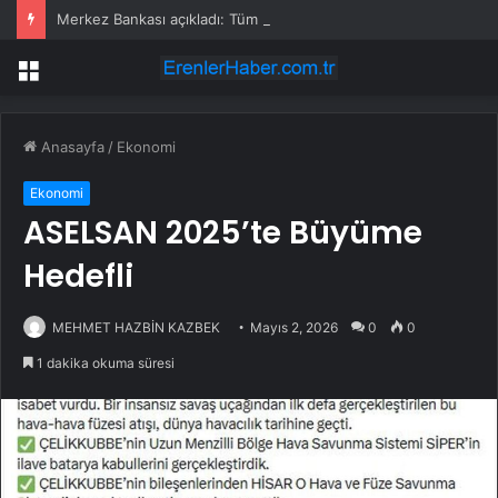
Merkez Bankası açıkladı: Tüm banknotlar değişiyor
Menü
Anasayfa
/
Ekonomi
Ekonomi
ASELSAN 2025’te Büyüme
Hedefli
MEHMET HAZBİN KAZBEK
Mayıs 2, 2026
0
0
1 dakika okuma süresi