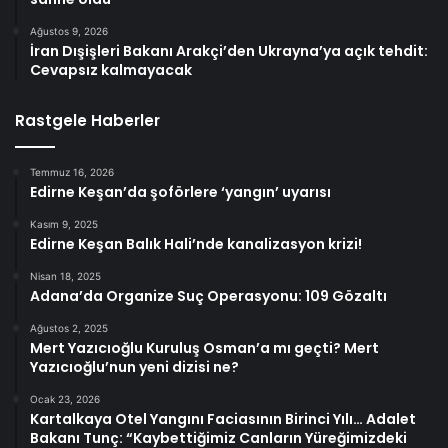
Ağustos 9, 2026
İran Dışişleri Bakanı Arakçi’den Ukrayna’ya açık tehdit:
Cevapsız kalmayacak
Rastgele Haberler
Temmuz 16, 2026
Edirne Keşan’da şoförlere ‘yangın’ uyarısı
Kasım 9, 2025
Edirne Keşan Balık Hali’nde kanalizasyon krizi!
Nisan 18, 2025
Adana’da Organize Suç Operasyonu: 109 Gözaltı
Ağustos 2, 2025
Mert Yazıcıoğlu Kuruluş Osman’a mı geçti? Mert
Yazıcıoğlu’nun yeni dizisi ne?
Ocak 23, 2026
Kartalkaya Otel Yangını Faciasının Birinci Yılı… Adalet
Bakanı Tunç: “Kaybettiğimiz Canların Yüreğimizdeki