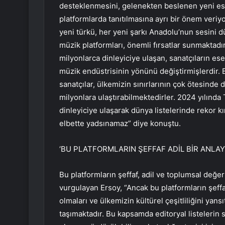
desteklenmesini, gelenekten beslenen yeni eser
platformlarda tanıtılmasına ayrı bir önem veriy
yeni türkü, her yeni şarkı Anadolu’nun sesini dü
müzik platformları, önemli fırsatlar sunmaktadı
milyonlarca dinleyiciye ulaşan, sanatçıların es
müzik endüstrisinin yönünü değiştirmişlerdir. B
sanatçılar, ülkemizin sınırlarının çok ötesinde
milyonlara ulaştırabilmektedirler. 2024 yılında 
dinleyiciye ulaşarak dünya listelerinde rekor kır
elbette yadsınamaz” diye konuştu.
‘BU PLATFORMLARIN ŞEFFAF ADİL BİR ANLA
Bu platformların şeffaf, adil ve toplumsal değe
vurgulayan Ersoy, “Ancak bu platformların şeffaf
olmaları ve ülkemizin kültürel çeşitliliğini ya
taşımaktadır. Bu kapsamda editoryal listelerin 