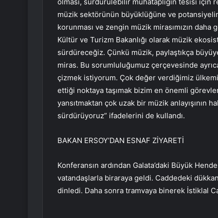
olması, sürdürülebilir muhataplığın tesisi için
müzik sektörünün büyüklüğüne ve potansiyeline
korunması ve zengin müzik mirasımızın daha geni
Kültür ve Turizm Bakanlığı olarak müzik ekosis
sürdüreceğiz. Çünkü müzik, paylaştıkça büyüye
miras. Bu sorumluluğumuz çerçevesinde ayrıca 
çizmek istiyorum. Çok değer verdiğimiz ülkem
ettiği noktaya taşımak bizim en önemli görevler
yansıtmaktan çok uzak bir müzik anlayışının hak
sürdürüyoruz” ifadelerini de kullandı.
BAKAN ERSOY’DAN ESNAF ZİYARETİ
Konferansın ardından Galata’daki Büyük Hende
vatandaşlarla biraraya geldi. Caddedeki dükkanl
dinledi. Daha sonra tramvaya binerek İstiklal C