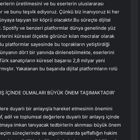
lerin üretilmesini ve bu eserlerin uluslararası
or ve bunu teşvik ediyoruz. Çünkü biz inanıyoruz ki her
nyaya taşıyan bir köprü olacaktır.Bu süreçte dijital
r. Spotify ve benzeri platformlar dünya genelinde yüz
erlerini küresel ölçekte görünür kılan mecralar olarak
u platformlar sayesinde bu toprakların yetiştirdiği
 dünyanın dört bir yanında dinlenebilmekte, eserlerini
Türk sanatçıların küresel başarısı 2,8 milyar yeni
mıştır. Yakalanan bu başarıda dijital platformların rolü
YIŞ İÇİNDE OLMALARI BÜYÜK ÖNEM TAŞIMAKTADIR’
rlere duyarlı bir anlayışla hareket etmesinin önemini
, adil ve toplumsal değerlere duyarlı bir anlayış içinde
nsıtmaya imkan tanıyacak tedbirlerin alınması büyük önem
seçim süreçlerinde ve algoritmalarda şeffaflığın hakim