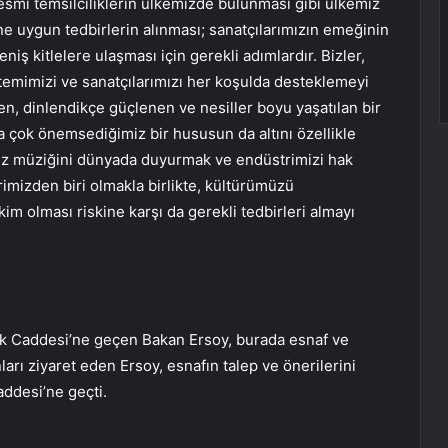
 resmi temsilciliklerin ülkemizde bulunması gibi ülkemiz
 uygun tedbirlerin alınması; sanatçılarımızın emeğinin
ş kitlelere ulaşması için gerekli adımlardır. Bizler,
temimizi ve sanatçılarımızı her koşulda desteklemeyi
n, dinlendikçe güçlenen ve nesiller boyu yaşatılan bir
çok önemsediğimiz bir hususun da altını özellikle
iz müziğini dünyada duyurmak ve endüstrimizi hak
imizden biri olmakla birlikte, kültürümüzü
im olması riskine karşı da gerekli tedbirleri almayı
k Caddesi’ne geçen Bakan Ersoy, burada esnaf ve
arı ziyaret eden Ersoy, esnafın talep ve önerilerini
addesi’ne geçti.