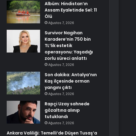
Albüm: Hindistan’ın
Assam Eyaletinde Sel: 11
Ölü
Ağustos 7, 2026
Survivor Nagihan
Karadere’nin 750 bin
TL’lik estetik
operasyonu: Yaşadığı
zorlu süreci anlattı
Ağustos 7, 2026
Son dakika: Antalya’nın
Kaş ilçesinde orman
yangını çıktı
Ağustos 7, 2026
Rapçi Uzay sahnede
gözaltına alınıp
tutuklandı
Ağustos 7, 2026
Ankara Valiliği: Temelli’de Düşen Tusaş’a