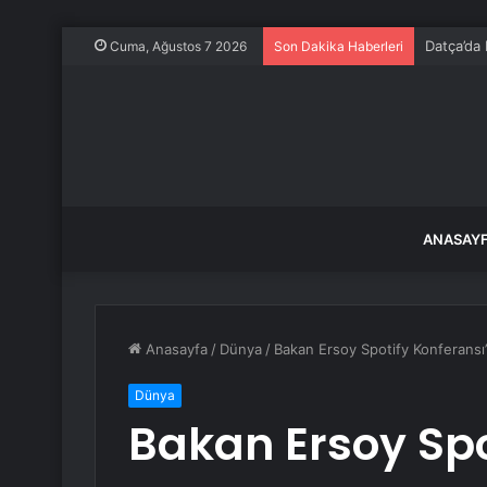
Datça’da
Cuma, Ağustos 7 2026
Son Dakika Haberleri
ANASAY
Anasayfa
/
Dünya
/
Bakan Ersoy Spotify Konferansı
Dünya
Bakan Ersoy Spo