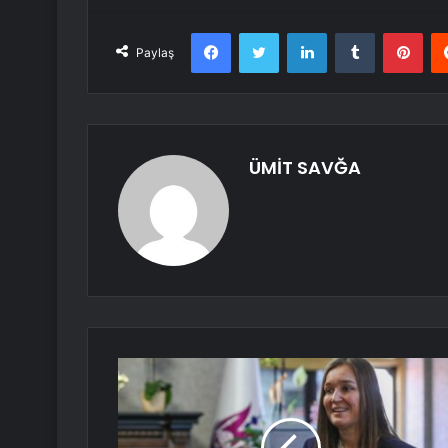
Facebook
Twitter
LinkedIn
Tumblr
Pint
Paylaş
ÜMİT SAVĞA