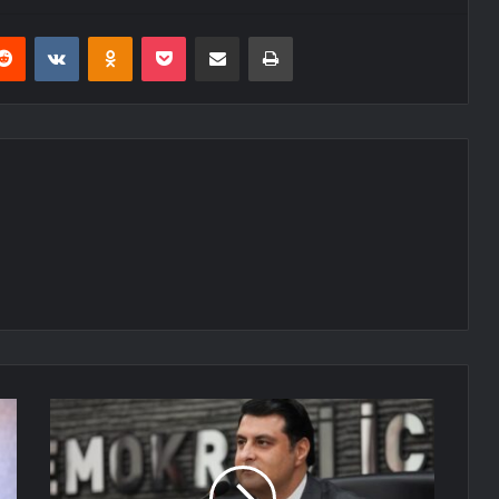
erest
Reddit
VKontakte
Odnoklassniki
Pocket
E-Posta ile paylaş
Yazdır