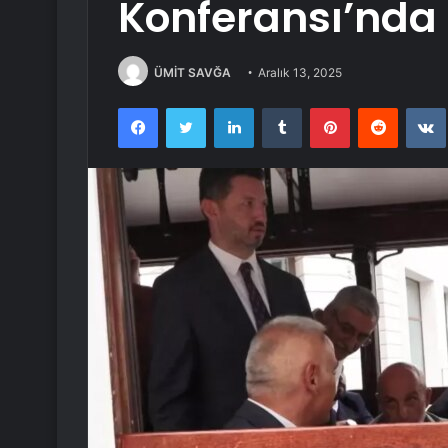
Konferansı’nda
ÜMİT SAVĞA
Aralık 13, 2025
Facebook
Twitter
LinkedIn
Tumblr
Pinterest
Reddit