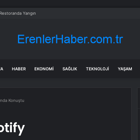
 Restoranda Yangın
FA
HABER
EKONOMI
SAĞLIK
TEKNOLOJI
YAŞAM
’nda Konuştu
tify