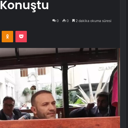
 Konuştu
0
0
2 dakika okuma süresi
VKontakte
Odnoklassniki
Pocket