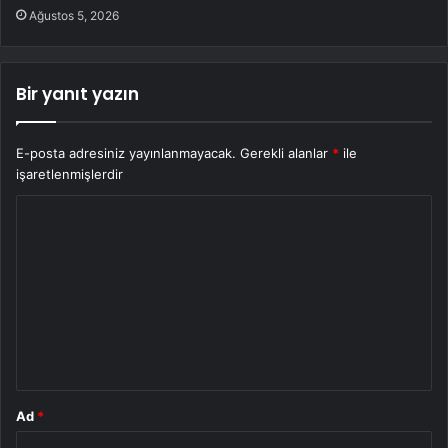
Ağustos 5, 2026
Bir yanıt yazın
E-posta adresiniz yayınlanmayacak.
Gerekli alanlar
*
ile
işaretlenmişlerdir
Y
o
r
u
m
*
Ad
*