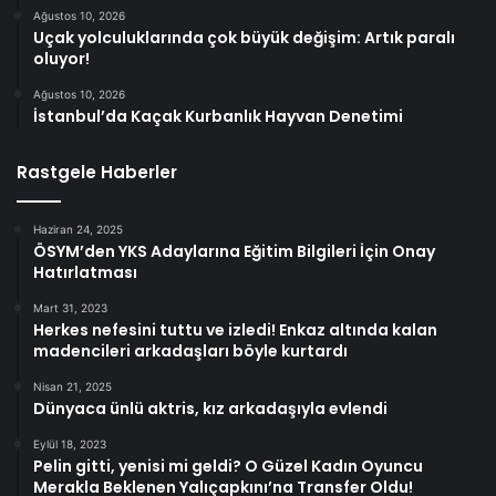
Ağustos 10, 2026
Uçak yolculuklarında çok büyük değişim: Artık paralı
oluyor!
Ağustos 10, 2026
İstanbul’da Kaçak Kurbanlık Hayvan Denetimi
Rastgele Haberler
Haziran 24, 2025
ÖSYM’den YKS Adaylarına Eğitim Bilgileri İçin Onay
Hatırlatması
Mart 31, 2023
Herkes nefesini tuttu ve izledi! Enkaz altında kalan
madencileri arkadaşları böyle kurtardı
Nisan 21, 2025
Dünyaca ünlü aktris, kız arkadaşıyla evlendi
Eylül 18, 2023
Pelin gitti, yenisi mi geldi? O Güzel Kadın Oyuncu
Merakla Beklenen Yalıçapkını’na Transfer Oldu!