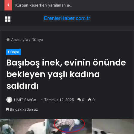
Kurban keserken yaralanan acemi kasaplar hastanelik oldu
Menü
Anasayfa
/
Dünya
Dünya
Başıboş inek, evinin önünde
bekleyen yaşlı kadına
saldırdı
ÜMİT SAVĞA
Temmuz 12, 2025
0
0
Bir dakikadan az