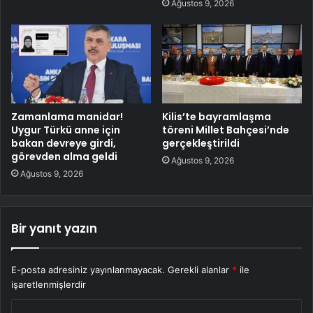
Ağustos 9, 2026
Zamanlama manidar!
Kilis’te bayramlaşma
Uygur Türkü anne için
töreni Millet Bahçesi’nde
bakan devreye girdi,
gerçekleştirildi
görevden alma geldi
Ağustos 9, 2026
Ağustos 9, 2026
Bir yanıt yazın
E-posta adresiniz yayınlanmayacak.
Gerekli alanlar
*
ile
işaretlenmişlerdir
Y