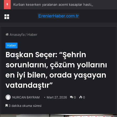
Kurban keserken yaralanan acemi kasaplar hastanelik oldu
Menü
Anasayfa
/
Haber
Haber
Başkan Seçer: “Şehrin
sorunlarını, çözüm yollarını
en iyi bilen, orada yaşayan
vatandaştır”
NURCAN BAYRAM
Mart 27, 2026
0
0
3 dakika okuma süresi