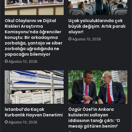
Okul Olaylarını ve Dijital
Uçak yolculuklarında çok
Riskleri Araştırma
büyük değişim: Artık paralı
Komisyonu’nda öğrenciler
oluyor!
konuştu: Bir arkadaşımız
Ağustos 10, 2026
zorbalığa, şantaja ve siber
zorbalığa uğradığında ne
yapacağını bilemiyor
Ağustos 10, 2026
İstanbul’da Kaçak
Özgür Özel’in Ankara
Kurbanlık Hayvan Denetimi
kulislerini sallayan
iddiasının tanığı çıktı: ‘O
Ağustos 10, 2026
mesajı götüren benim!’