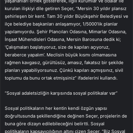
yaşananları örnek göstererek, ilgili kurumlar ve odalar ile
kurulan ilişkiyi dile getiren Seçer, “Mersin 30 yıldır plansız
şehirleşen bir kent. Tam 30 yıldır Büyükşehir Belediyesi ve
ilçe belediye başkanları anlaşamıyor, 1/5000’lik planlar
yapılamıyordu. Şehir Plancıları Odasına, Mimarlar Odasına,
İnşaat Mühendisleri Odasına, Mersin Barosuna dedik ki;
‘Çalışmaları başlatıyoruz, size de kapıları açıyoruz,
beraberce yapalım’. Meclisin büyük kısmı olmamasına
rağmen kavgasız, gürültüsüz, amasız, fakatsız bir şekilde
planları yapabiliyorsunuz. Çünkü kapıları açmışsınız, sivil
toplumu da bunu ortak etmişsiniz” ifadelerini kullandı.
“Sosyal adaletsizliğin karşısında sosyal politikalar var”
Sosyal politikaların her kentin kendi özgün yapısı
doğrultusunda şekillendiğine değinen Seçer, projelerin de
buna göre dizayn edilebileceğini belirtti. Sosyal
politikaların kapsayıcılığının altını çizen Seçer, “Biz Sosyal