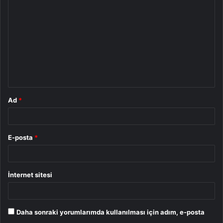
o
r
u
m
*
Ad
*
E-posta
*
İnternet sitesi
Daha sonraki yorumlarımda kullanılması için adım, e-posta