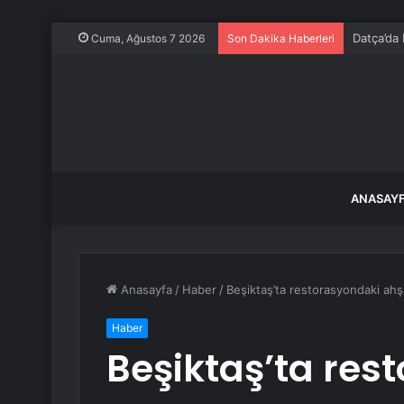
Datça’da
Cuma, Ağustos 7 2026
Son Dakika Haberleri
ANASAY
Anasayfa
/
Haber
/
Beşiktaş’ta restorasyondaki ahşa
Haber
Beşiktaş’ta res