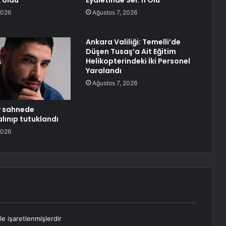
 oldu
Eyaletinde Sel: 11 Ölü
2026
Ağustos 7, 2026
Ankara Valiliği: Temelli’de
Düşen Tusaş’a Ait Eğitim
Helikopterindeki İki Personel
Yaralandı
Ağustos 7, 2026
y sahnede
lınıp tutuklandı
2026
le işaretlenmişlerdir