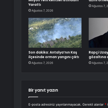
Milyon Yeni Kentsel İstihdam
azmi örnek
Yarattı
Ağustos 7, 
Ağustos 7, 2026
Son dakika: Antalya’nın Kaş
Rapçi Uza
ilçesinde orman yangını çıktı
gözaltına a
Ağustos 7, 2026
Ağustos 7, 
Bir yanıt yazın
E-posta adresiniz yayınlanmayacak.
Gerekli alanlar
*
i