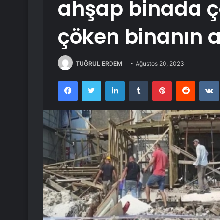
ahşap binada çö
çöken binanın a
TUĞRUL ERDEM
Ağustos 20, 2023
Facebook
Twitter
LinkedIn
Tumblr
Pinterest
Reddit