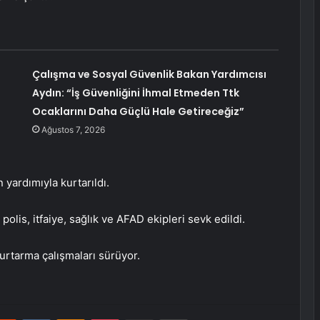
Çalışma ve Sosyal Güvenlik Bakan Yardımcısı
Aydın: “İş Güvenliğini İhmal Etmeden Ttk
Ocaklarını Daha Güçlü Hale Getireceğiz”
Ağustos 7, 2026
 yardımıyla kurtarıldı.
olis, itfaiye, sağlık ve AFAD ekipleri sevk edildi.
kurtarma çalışmaları sürüyor.
erest
Reddit
VKontakte
Odnoklassniki
Pocket
E-Posta ile paylaş
Yazdır