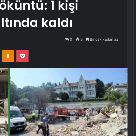
küntü: 1 kişi
ltında kaldı
0
8
Bir dakikadan az
VKontakte
Odnoklassniki
Pocket