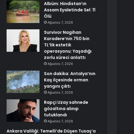
Albüm: Hindistan’ın
Assam Eyaletinde Sel: 11
Ölü
Ağustos 7, 2026
Survivor Nagihan
Karadere’nin 750 bin
TL’lik estetik
operasyonu: Yaşadığı
zorlu süreci anlattı
Ağustos 7, 2026
Son dakika: Antalya’nın
Kaş ilçesinde orman
yangını çıktı
Ağustos 7, 2026
Rapçi Uzay sahnede
gözaltına alınıp
tutuklandı
Ağustos 7, 2026
Ankara Valiliği: Temelli’de Düşen Tusaş’a