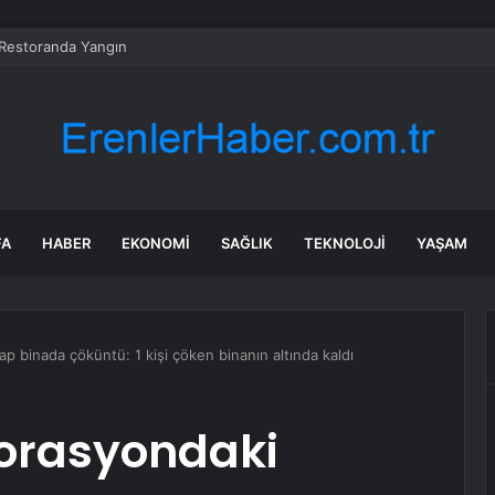
 Restoranda Yangın
FA
HABER
EKONOMI
SAĞLIK
TEKNOLOJI
YAŞAM
p binada çöküntü: 1 kişi çöken binanın altında kaldı
torasyondaki