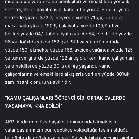
mücadelesi veren kamu emekçileri ve emeklilere yönelik
sert reçeteler dayatmasını kabul etmiyoruz. Son bir yılda
sebzede yüzde 372,7, meyvede yüzde 215,4, pirinç ve
makarnada yüzde 150,6, bakliyatta yüzde 109,7, et ve
balıkta yüzde 94,1, taban fiyatta yüzde 54, elektrikte yüzde
96 ve doğalda yüzde 152 gaz. Süt ve süt ürünlerinde
yüzde 150, ekmekte yüzde 166, ayçiçek yağında yüzde 125
ve tüm vergilerde yüzde 122 artış olurken, kamu çalışanları
ve emeklilerde yüzde 30’luk artış yaşandı. Kamu
çalışanlarına ve emeklilere alkışlarla verilen yüzde 30’luk
zam insanlık onuruna aykırıdır.
“KAMU ÇALIŞANLARI ÖĞRENCİ GİBİ ORTAK EVLERDE
YAŞAMAYA İKNA EDİLDİ”
AKP iktidarının lüks hayatını finanse edebilmek için
vatandaşlarımızın gün geçtikçe yoksulluğa teslim olduğu
bu günlerde doğalgaza, elektriğe ve kiralara yapılan zamlar