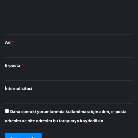
u
m
*
Ad
*
E-posta
*
İnternet sitesi
Daha sonraki yorumlarımda kullanılması için adım, e-posta
adresim ve site adresim bu tarayıcıya kaydedilsin.