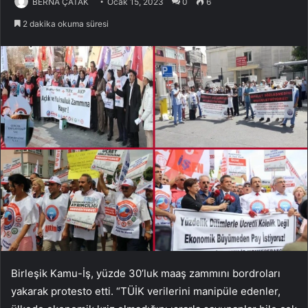
BERNA ÇATAK
Ocak 15, 2023
0
6
2 dakika okuma süresi
Birleşik Kamu-İş, yüzde 30’luk maaş zammını bordroları
yakarak protesto etti. “TÜİK verilerini manipüle edenler,