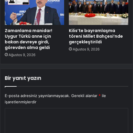
Zamanlama manidar!
Kilis’te bayramlaşma
Uygur Türkü anne için
töreni Millet Bahçesi’nde
bakan devreye girdi,
gerçekleştirildi
görevden alma geldi
Ağustos 9, 2026
Ağustos 9, 2026
Bir yanıt yazın
E-posta adresiniz yayınlanmayacak.
Gerekli alanlar
*
ile
işaretlenmişlerdir
Y
o
r