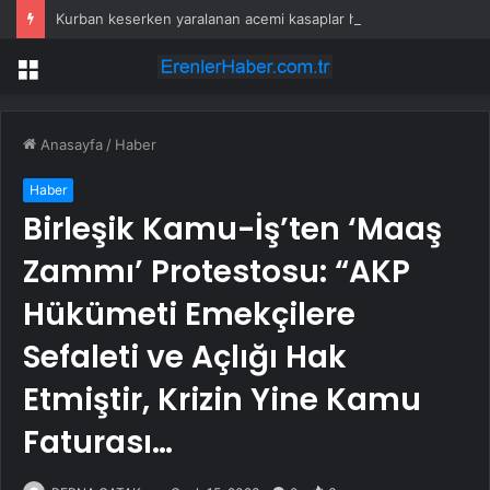
Kurban keserken yaralanan acemi kasaplar hastanelik oldu
Menü
Anasayfa
/
Haber
Haber
Birleşik Kamu-İş’ten ‘Maaş
Zammı’ Protestosu: “AKP
Hükümeti Emekçilere
Sefaleti ve Açlığı Hak
Etmiştir, Krizin Yine Kamu
Faturası…