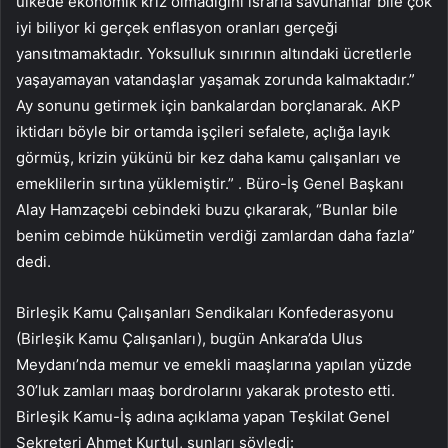
ülkede ekonomik kriz olmadığını ısrarla savunanlar bile çok
iyi biliyor ki gerçek enflasyon oranları gerçeği
yansıtmamaktadır. Yoksulluk sınırının altındaki ücretlerle
yaşayamayan vatandaşlar yaşamak zorunda kalmaktadır.”
Ay sonunu getirmek için bankalardan borçlanarak. AKP
iktidarı böyle bir ortamda işçileri sefalete, açlığa layık
görmüş, krizin yükünü bir kez daha kamu çalışanları ve
emeklilerin sırtına yüklemiştir.” . Büro-İş Genel Başkanı
Alay Hamzaçebi cebindeki buzu çıkararak, “Bunlar bile
benim cebimde hükümetin verdiği zamlardan daha fazla”
dedi.
Birleşik Kamu Çalışanları Sendikaları Konfederasyonu
(Birleşik Kamu Çalışanları), bugün Ankara’da Ulus
Meydanı’nda memur ve emekli maaşlarına yapılan yüzde
30’luk zamları maaş bordrolarını yakarak protesto etti.
Birleşik Kamu-İş adına açıklama yapan Teşkilat Genel
Sekreteri Ahmet Kurtul, şunları söyledi: