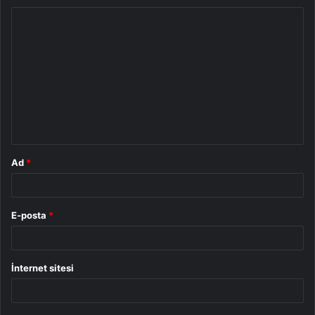
Y
o
r
u
m
*
Ad
*
E-posta
*
İnternet sitesi