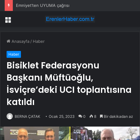
Emniyet’ten UYUMA çağrısı
Menü
Anasayfa
/
Haber
Haber
Bisiklet Federasyonu
Başkanı Müftüoğlu,
İsviçre’deki UCI toplantısına
katıldı
BERNA ÇATAK
Ocak 25, 2023
0
8
Bir dakikadan az