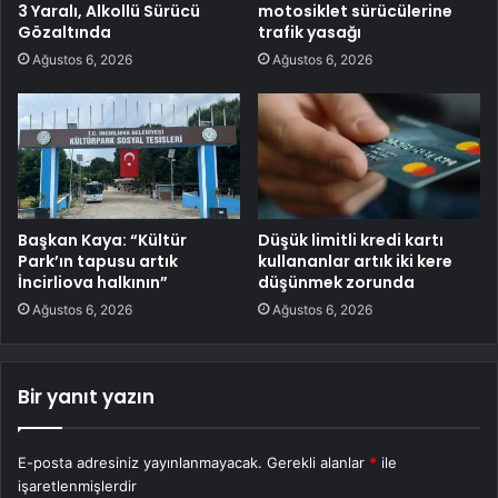
3 Yaralı, Alkollü Sürücü
motosiklet sürücülerine
Gözaltında
trafik yasağı
Ağustos 6, 2026
Ağustos 6, 2026
Başkan Kaya: “Kültür
Düşük limitli kredi kartı
Park’ın tapusu artık
kullananlar artık iki kere
İncirliova halkının”
düşünmek zorunda
Ağustos 6, 2026
Ağustos 6, 2026
Bir yanıt yazın
E-posta adresiniz yayınlanmayacak.
Gerekli alanlar
*
ile
işaretlenmişlerdir