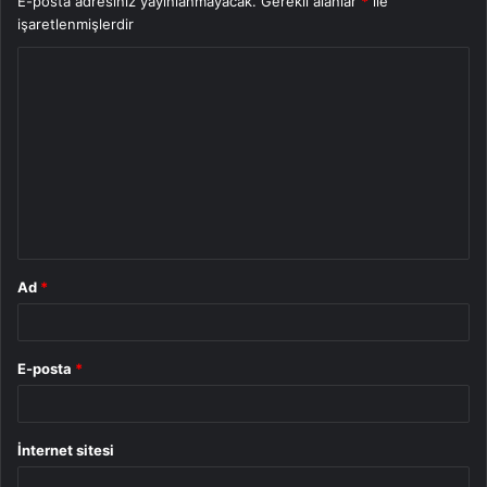
E-posta adresiniz yayınlanmayacak.
Gerekli alanlar
*
ile
işaretlenmişlerdir
Y
o
r
u
m
*
Ad
*
E-posta
*
İnternet sitesi