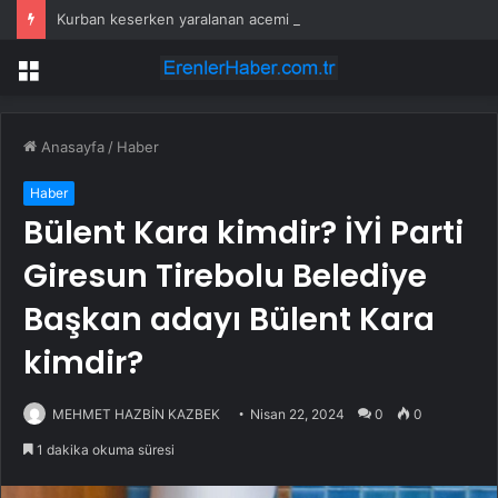
Kurban keserken yaralanan acemi kasaplar hastanelik oldu
Menü
Anasayfa
/
Haber
Haber
Bülent Kara kimdir? İYİ Parti
Giresun Tirebolu Belediye
Başkan adayı Bülent Kara
kimdir?
MEHMET HAZBİN KAZBEK
Nisan 22, 2024
0
0
1 dakika okuma süresi