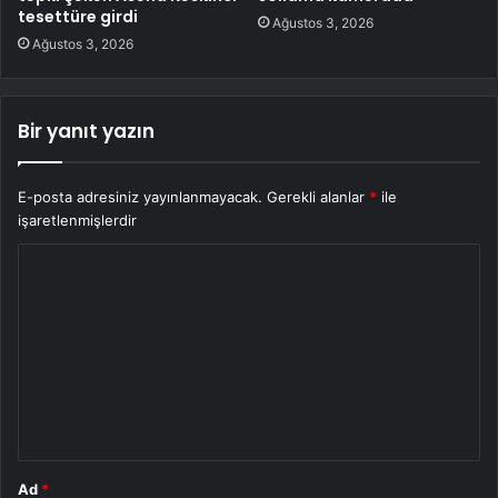
tesettüre girdi
Ağustos 3, 2026
Ağustos 3, 2026
Bir yanıt yazın
E-posta adresiniz yayınlanmayacak.
Gerekli alanlar
*
ile
işaretlenmişlerdir
Y
o
r
u
m
*
Ad
*