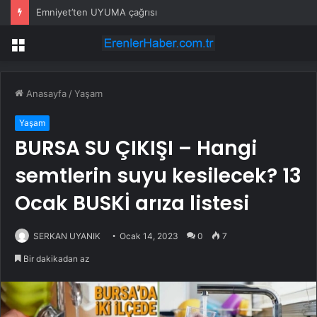
Emniyet’ten UYUMA çağrısı
Menü
Anasayfa
/
Yaşam
Yaşam
BURSA SU ÇIKIŞI – Hangi
semtlerin suyu kesilecek? 13
Ocak BUSKİ arıza listesi
SERKAN UYANIK
Ocak 14, 2023
0
7
Bir dakikadan az