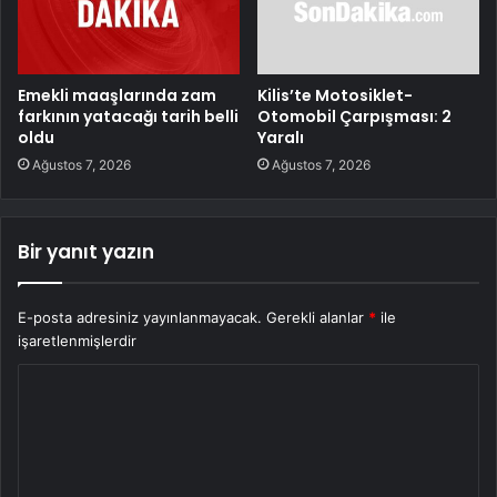
Emekli maaşlarında zam
Kilis’te Motosiklet-
farkının yatacağı tarih belli
Otomobil Çarpışması: 2
oldu
Yaralı
Ağustos 7, 2026
Ağustos 7, 2026
Bir yanıt yazın
E-posta adresiniz yayınlanmayacak.
Gerekli alanlar
*
ile
işaretlenmişlerdir
Y
o
r
u