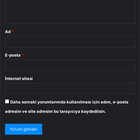
m
*
Ad
*
E-posta
*
İnternet sitesi
Daha sonraki yorumlarımda kullanılması için adım, e-posta
adresim ve site adresim bu tarayıcıya kaydedilsin.