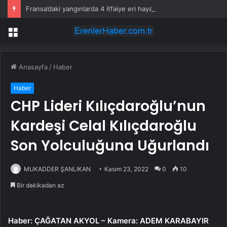
Fransa’daki yangınlarda 4 itfaiye eri hayatını kaybetti
Menü
Anasayfa
/
Haber
Haber
CHP Lideri Kılıçdaroğlu’nun
Kardeşi Celal Kılıçdaroğlu
Son Yolculuğuna Uğurlandı
MUKADDER ŞANLIKAN
Kasım 23, 2022
0
10
Bir dakikadan az
Haber: ÇAĞATAN AKYOL – Kamera: ADEM KARABAYIR