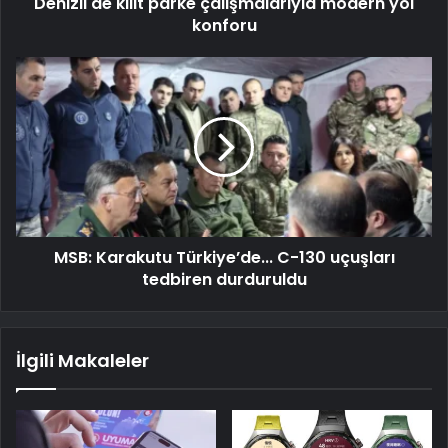
Denizli'de kilit parke çalışmalarıyla modern yol
konforu
MSB: Karakutu Türkiye’de... C-130 uçuşları
tedbiren durduruldu
İlgili Makaleler