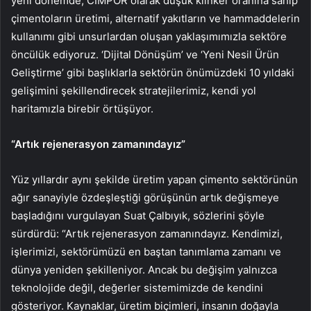
yeni dönemde, CIMPOR olarak düşük klinker oranına sahip
çimentoların üretimi, alternatif yakıtların ve hammaddelerin
kullanımı gibi unsurlardan oluşan yaklaşımımızla sektöre
öncülük ediyoruz. ‘Dijital Dönüşüm’ ve ‘Yeni Nesil Ürün
Geliştirme’ gibi başlıklarla sektörün önümüzdeki 10 yıldaki
gelişimini şekillendirecek stratejilerimiz, kendi yol
haritamızla birebir örtüşüyor.
“Artık rejenerasyon zamanındayız”
Yüz yıllardır aynı şekilde üretim yapan çimento sektörünün
ağır sanayiyle özdeşleştiği görüşünün artık değişmeye
başladığını vurgulayan Suat Çalbıyık, sözlerini şöyle
sürdürdü: “Artık rejenerasyon zamanındayız. Kendimizi,
işlerimizi, sektörümüzü en baştan tanımlama zamanı ve
dünya yeniden şekilleniyor. Ancak bu değişim yalnızca
teknolojide değil, değerler sistemimizde de kendini
gösteriyor. Kaynaklar, üretim biçimleri, insanın doğayla