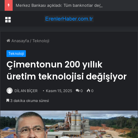
Merkez Bankası açıkladı: Tüm banknotlar değişiyor
Menü
Anasayfa
/
Teknoloji
Teknoloji
Çimentonun 200 yıllık
üretim teknolojisi değişiyor
DİLAN BİÇER
Kasım 15, 2025
0
0
3 dakika okuma süresi