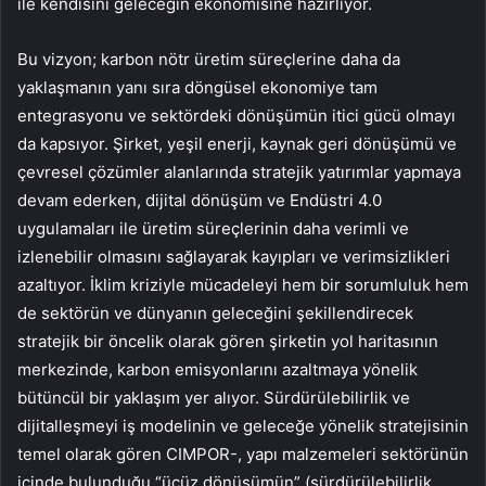
ile kendisini geleceğin ekonomisine hazırlıyor.
Bu vizyon; karbon nötr üretim süreçlerine daha da
yaklaşmanın yanı sıra döngüsel ekonomiye tam
entegrasyonu ve sektördeki dönüşümün itici gücü olmayı
da kapsıyor. Şirket, yeşil enerji, kaynak geri dönüşümü ve
çevresel çözümler alanlarında stratejik yatırımlar yapmaya
devam ederken, dijital dönüşüm ve Endüstri 4.0
uygulamaları ile üretim süreçlerinin daha verimli ve
izlenebilir olmasını sağlayarak kayıpları ve verimsizlikleri
azaltıyor. İklim kriziyle mücadeleyi hem bir sorumluluk hem
de sektörün ve dünyanın geleceğini şekillendirecek
stratejik bir öncelik olarak gören şirketin yol haritasının
merkezinde, karbon emisyonlarını azaltmaya yönelik
bütüncül bir yaklaşım yer alıyor. Sürdürülebilirlik ve
dijitalleşmeyi iş modelinin ve geleceğe yönelik stratejisinin
temel olarak gören CIMPOR-, yapı malzemeleri sektörünün
içinde bulunduğu “üçüz dönüşümün” (sürdürülebilirlik,