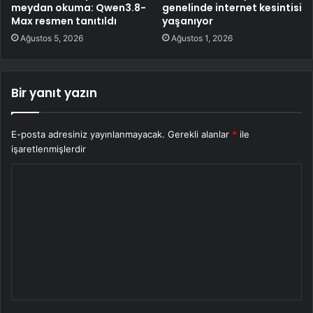
meydan okuma: Qwen3.8-
genelinde internet kesintisi
Max resmen tanıtıldı
yaşanıyor
Ağustos 5, 2026
Ağustos 1, 2026
Bir yanıt yazın
E-posta adresiniz yayınlanmayacak.
Gerekli alanlar
*
ile
işaretlenmişlerdir
Y
o
r
u
m
*