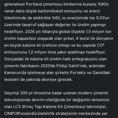
geleneksel Portland çimentosu klinkerine kıyasla; %90’a
varan daha düşük karbondioksit emisyonu ve enerji
tüketiminde de elektrikte %60, ısı enerjisinde ise %30’un
üzerinde tasarruf sağlayan değerler ile üretim yapmayı
hedefliyor. 2026 yılı itibarıyla global ölçekte 1,5 milyon ton
üretim kapasitesi ulaşacak olan şirket, 4 tesisi ile dünyanın
en büyük kalsine kil üreticisi olmayı ve bu sayede CO²
emisyonunu 1,2 milyon tona yakın azaltmayı hedefliyor.
Dünyadaki ilk kalsine kil üretim hattı entegrasyonu olan
çimento fabrikasını 2020’de Fildişi Sahili’nde, ardından
Kamerun’da işletmeye alan şirketin Portekiz ve Gana’daki
tesisleri de yakında devreye girecek.
Geçmişi 200 yıl öncesine kadar uzanan modern çimento
teknolojisinde devrim niteliğinde bir değişimin temsilcisi
olan LC3 (Kireç Taşı Kalsine Kil Çimentosu) teknolojisi,
CIMPOR’unsürdürülebilirlik stratejisinin merkezinde yer