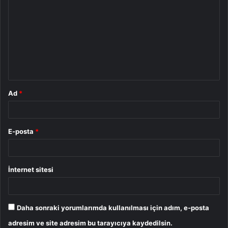
o
r
u
m
*
Ad
*
E-posta
*
İnternet sitesi
Daha sonraki yorumlarımda kullanılması için adım, e-posta
adresim ve site adresim bu tarayıcıya kaydedilsin.