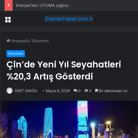
Emniyet’ten UYUMA çağrısı
Menü
Anasayfa
/
Ekonomi
Ekonomi
Çin’de Yeni Yıl Seyahatleri
%20,3 Artış Gösterdi
ÜMİT SAVĞA
Mayıs 9, 2026
0
0
Bir dakikadan az