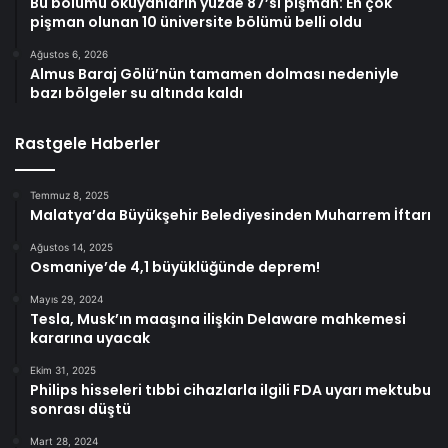
Bu bölümü okuyanların yüzde 87’si pişman: En çok
pişman olunan 10 üniversite bölümü belli oldu
Ağustos 6, 2026
Almus Baraj Gölü’nün tamamen dolması nedeniyle
bazı bölgeler su altında kaldı
Rastgele Haberler
Temmuz 8, 2025
Malatya’da Büyükşehir Belediyesinden Muharrem İftarı
Ağustos 14, 2025
Osmaniye’de 4,1 büyüklüğünde deprem!
Mayıs 29, 2024
Tesla, Musk’ın maaşına ilişkin Delaware mahkemesi
kararına uyacak
Ekim 31, 2025
Philips hisseleri tıbbi cihazlarla ilgili FDA uyarı mektubu
sonrası düştü
Mart 28, 2024