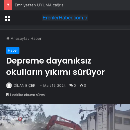
Emniyet’ten UYUMA çağrısı
Menü
Anasayfa
/
Haber
Haber
Depreme dayanıksız
okulların yıkımı sürüyor
DİLAN BİÇER
Mart 15, 2024
0
0
1 dakika okuma süresi