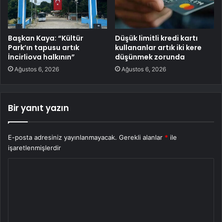
Başkan Kaya: “Kültür
Düşük limitli kredi kartı
Park’ın tapusu artık
kullananlar artık iki kere
İncirliova halkının”
düşünmek zorunda
Ağustos 6, 2026
Ağustos 6, 2026
Bir yanıt yazın
E-posta adresiniz yayınlanmayacak.
Gerekli alanlar
*
ile
işaretlenmişlerdir
Y
o
r
u