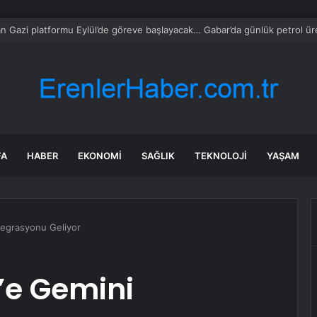
yet’ten UYUMA çağrısı
FA
HABER
EKONOMI
SAĞLIK
TEKNOLOJI
YAŞAM
tegrasyonu Geliyor
’e Gemini