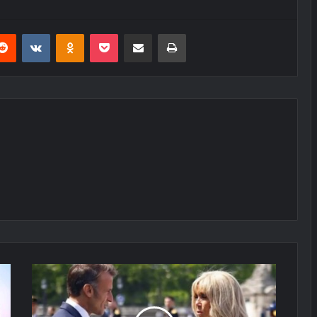
erest
Reddit
VKontakte
Odnoklassniki
Pocket
E-Posta ile paylaş
Yazdır