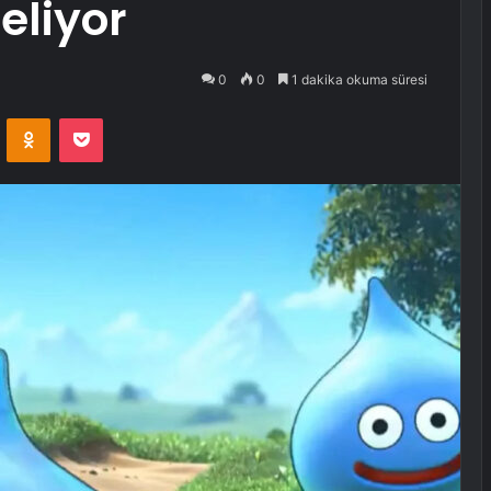
eliyor
0
0
1 dakika okuma süresi
VKontakte
Odnoklassniki
Pocket