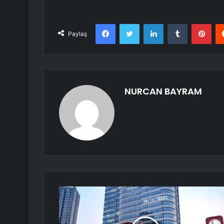
Facebook
Twitter
LinkedIn
Tumblr
Pint
Paylaş
NURCAN BAYRAM