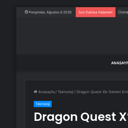
Emni
Perşembe, Ağustos 6 2026
Son Dakika Haberleri
ANASAY
Anasayfa
/
Teknoloji
/
Dragon Quest X’e Gemini En
Teknoloji
Dragon Quest X