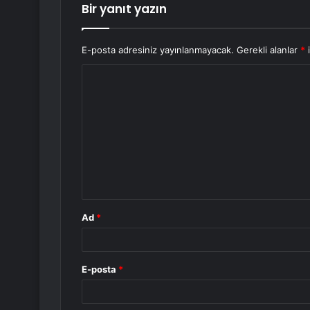
Bir yanıt yazın
E-posta adresiniz yayınlanmayacak.
Gerekli alanlar
*
i
Y
o
r
u
m
*
Ad
*
E-posta
*