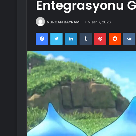
Entegrasyonu G
NURCAN BAYRAM
Nisan 7, 2026
Facebook
Twitter
LinkedIn
Tumblr
Pinterest
Reddit