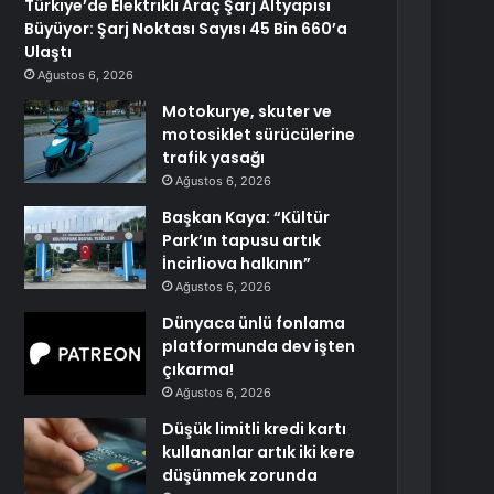
Türkiye’de Elektrikli Araç Şarj Altyapısı
Büyüyor: Şarj Noktası Sayısı 45 Bin 660’a
Ulaştı
Ağustos 6, 2026
Motokurye, skuter ve
motosiklet sürücülerine
trafik yasağı
Ağustos 6, 2026
Başkan Kaya: “Kültür
Park’ın tapusu artık
İncirliova halkının”
Ağustos 6, 2026
Dünyaca ünlü fonlama
platformunda dev işten
çıkarma!
Ağustos 6, 2026
Düşük limitli kredi kartı
kullananlar artık iki kere
düşünmek zorunda