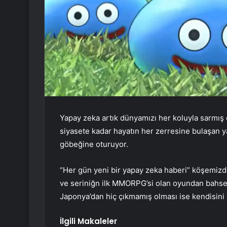
Yapay zeka artık dünyamızı her koluyla sarmış
siyasete kadar hayatın her zerresine bulaşan 
göbeğine oturuyor.
“Her gün yeni bir yapay zeka haberi” köşemizde
ve seriniğn ilk MMORPG’si olan oyundan bahs
Japonya’dan hiç çıkmamış olması ise kendisini g
İlgili Makaleler