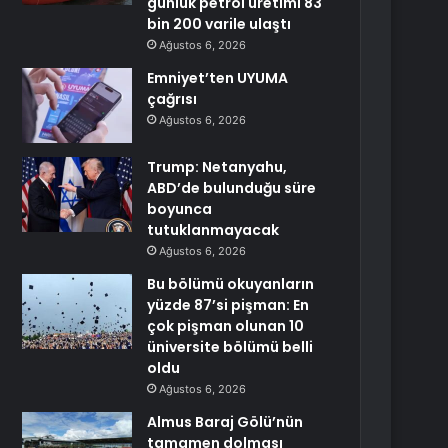
günlük petrol üretimi 83
bin 200 varile ulaştı
Ağustos 6, 2026
Emniyet’ten UYUMA
çağrısı
Ağustos 6, 2026
Trump: Netanyahu,
ABD’de bulunduğu süre
boyunca
tutuklanmayacak
Ağustos 6, 2026
Bu bölümü okuyanların
yüzde 87’si pişman: En
çok pişman olunan 10
üniversite bölümü belli
oldu
Ağustos 6, 2026
Almus Baraj Gölü’nün
tamamen dolması