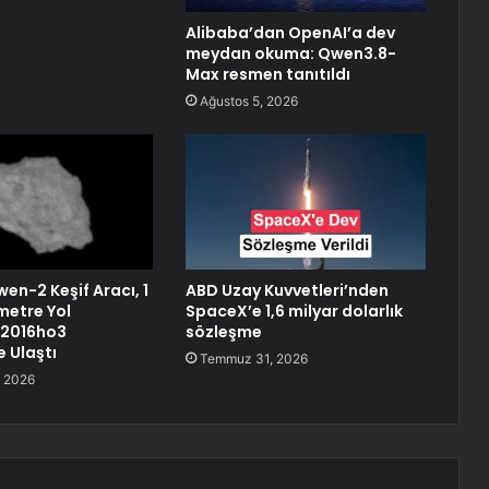
Alibaba’dan OpenAI’a dev
meydan okuma: Qwen3.8-
Max resmen tanıtıldı
Ağustos 5, 2026
wen-2 Keşif Aracı, 1
ABD Uzay Kuvvetleri’nden
metre Yol
SpaceX’e 1,6 milyar dolarlık
 2016ho3
sözleşme
e Ulaştı
Temmuz 31, 2026
 2026