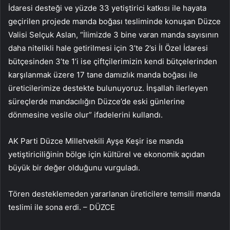
İdaresi desteği ve yüzde 33 yetiştirici katkısı ile hayata
geçirilen projede manda boğası tesliminde konuşan Düzce
Valisi Selçuk Aslan, “İlimizde 3 bine varan manda sayısının
daha nitelikli hale getirilmesi için 3’te 2’si İl Özel İdaresi
bütçesinden 3’te 1’i ise çiftçilerimizin kendi bütçelerinden
karşılanmak üzere 17 tane damızlık manda boğası ile
üreticilerimize destekte bulunuyoruz. İnşallah ilerleyen
süreçlerde mandacılığın Düzce’de eski günlerine
dönmesine vesile olur” ifadelerini kullandı.
AK Parti Düzce Milletvekili Ayşe Keşir ise manda
yetiştiriciliğinin bölge için kültürel ve ekonomik açıdan
büyük bir değer olduğunu vurguladı.
Tören desteklemeden yararlanan üreticilere temsili manda
teslimi ile sona erdi. – DÜZCE