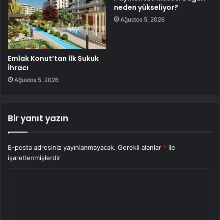
neden yükseliyor?
Ağustos 5, 2026
Emlak Konut’tan İlk Sukuk
İhracı
Ağustos 5, 2026
Bir yanıt yazın
E-posta adresiniz yayınlanmayacak.
Gerekli alanlar
*
ile
işaretlenmişlerdir
Y
o
r
u