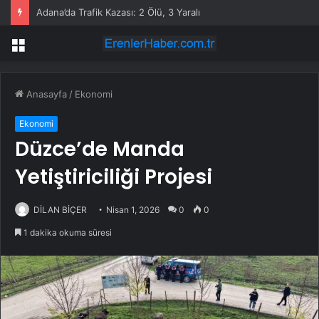
Adana’da Trafik Kazası: 2 Ölü, 3 Yaralı
Menü
Anasayfa
/
Ekonomi
Ekonomi
Düzce’de Manda
Yetiştiriciliği Projesi
DİLAN BİÇER
Nisan 1, 2026
0
0
1 dakika okuma süresi