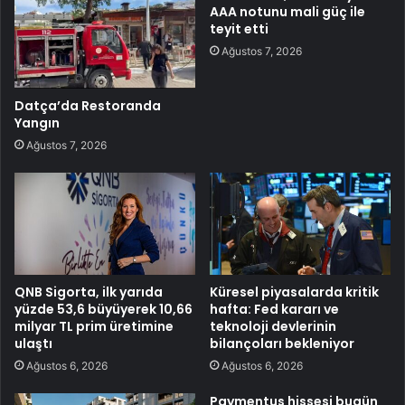
AAA notunu mali güç ile
teyit etti
Ağustos 7, 2026
Datça’da Restoranda
Yangın
Ağustos 7, 2026
QNB Sigorta, ilk yarıda
Küresel piyasalarda kritik
yüzde 53,6 büyüyerek 10,66
hafta: Fed kararı ve
milyar TL prim üretimine
teknoloji devlerinin
ulaştı
bilançoları bekleniyor
Ağustos 6, 2026
Ağustos 6, 2026
Paymentus hissesi bugün