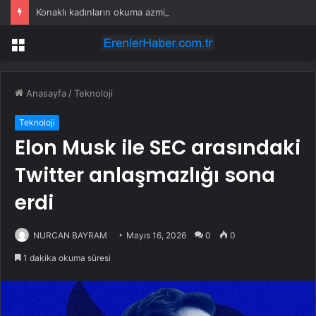
Konaklı kadınların okuma azmi örnek oldu
Menü
Anasayfa
/
Teknoloji
Teknoloji
Elon Musk ile SEC arasındaki
Twitter anlaşmazlığı sona
erdi
NURCAN BAYRAM
Mayıs 16, 2026
0
0
1 dakika okuma süresi