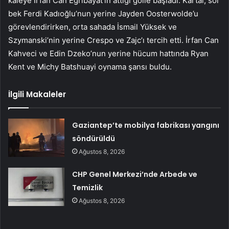
kaleye İrfan Can Eğribayat’ın attığı golle başladı. Kartal, sol
bek Ferdi Kadıoğlu’nun yerine Jayden Oosterwolde’u
görevlendirirken, orta sahada İsmail Yüksek ve
Szymanski’nin yerine Crespo ve Zajc’ı tercih etti. İrfan Can
Kahveci ve Edin Dzeko’nun yerine hücum hattında Ryan
Kent ve Michy Batshuayi oynama şansı buldu.
İlgili Makaleler
Gaziantep’te mobilya fabrikası yangını
söndürüldü
Ağustos 8, 2026
CHP Genel Merkezi’nde Arbede ve
Temizlik
Ağustos 8, 2026