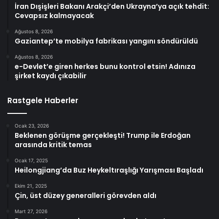
İran Dışişleri Bakanı Arakçi’den Ukrayna’ya açık tehdit:
Cevapsız kalmayacak
Ağustos 8, 2026
Gaziantep’te mobilya fabrikası yangını söndürüldü
Ağustos 8, 2026
e-Devlet’e giren herkes bunu kontrol etsin! Adınıza
şirket kaydı çıkabilir
Rastgele Haberler
Ocak 23, 2026
Beklenen görüşme gerçekleşti! Trump ile Erdoğan
arasında kritik temas
Ocak 17, 2025
Heilongjiang’da Buz Heykeltıraşlığı Yarışması Başladı
Ekim 21, 2025
Çin, üst düzey generalleri görevden aldı
Mart 27, 2026