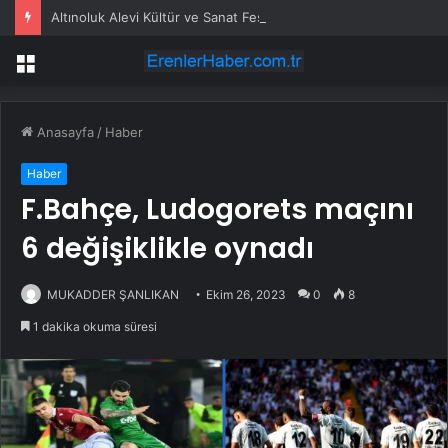
Altınoluk Alevi Kültür ve Sanat Festivali renkli anlara sahne oldu
Menü
Anasayfa
/
Haber
Haber
F.Bahçe, Ludogorets maçını
6 değişiklikle oynadı
MUKADDER ŞANLIKAN
Ekim 26, 2023
0
8
1 dakika okuma süresi