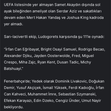
UEFA listesinde yer almayan Samet Akaydın dışında sol
ayak bileğinden ameliyat olan Serdar Aziz ve sakatlıkları
devam eden Mert Hakan Yandaş ve Joshua King kadroda
yer almadı.
Sarı-lacivertli ekip, Ludogorets karşısında şu 11’le oynadı:
“İrfan Can Eğribayat, Bright Osayi Samuel, Rodrigo Becao,
Alexander Djiku, Jayden Oosterwolde, Fred, Miguel
Crespo, Miha Zajc, Ryan Kent, Dusan Tadic, Michy
Batshuayi.”
Fenerbahçe’de; Yedek olarak Dominik Livakovic, Doğukan
Demir, Yusuf Akçiçek, İsmail Yüksek, Ferdi Kadıoğlu, İrfan
Can Kahveci, Muhammet İmre, Sebastian Szymanski,
Efekan Karayazı, Edin Dzeko, Cengiz Ünder, Umut Nayir
bekliyordu.