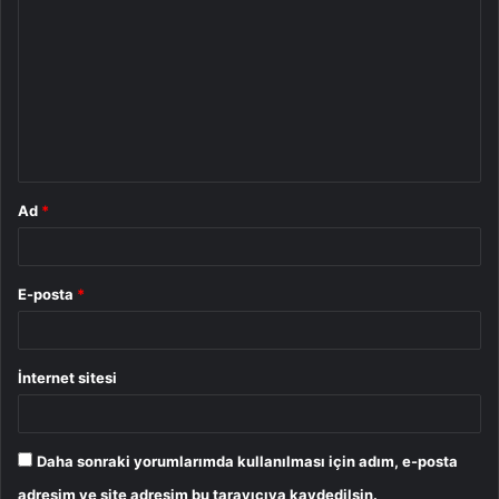
o
r
u
m
*
Ad
*
E-posta
*
İnternet sitesi
Daha sonraki yorumlarımda kullanılması için adım, e-posta
adresim ve site adresim bu tarayıcıya kaydedilsin.