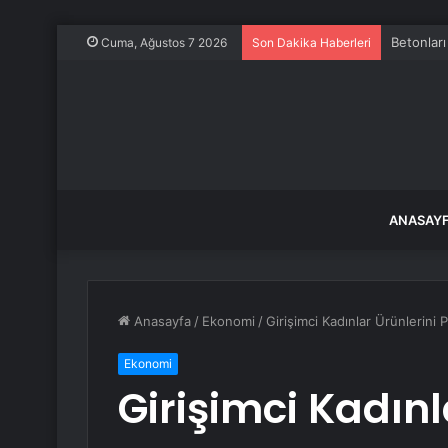
CHP’liler
Cuma, Ağustos 7 2026
Son Dakika Haberleri
ANASAY
Anasayfa
/
Ekonomi
/
Girişimci Kadınlar Ürünlerini P
Ekonomi
Girişimci Kadınl