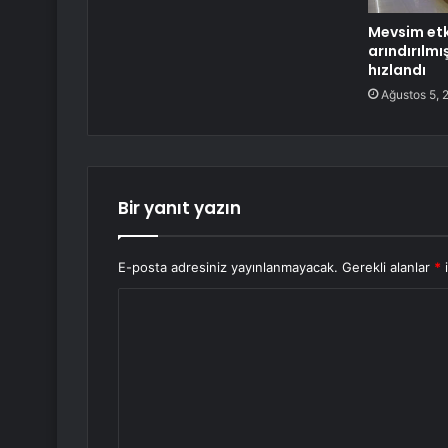
Mevsim etk
arındırılmı
hızlandı
Ağustos 5, 
Bir yanıt yazın
E-posta adresiniz yayınlanmayacak.
Gerekli alanlar
*
i
Y
o
r
u
m