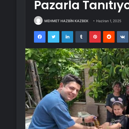
Pazarla Tanıtıy
MEHMET HAZBİN KAZBEK
Haziran 1, 2025
Facebook
Twitter
LinkedIn
Tumblr
Pinterest
Reddit