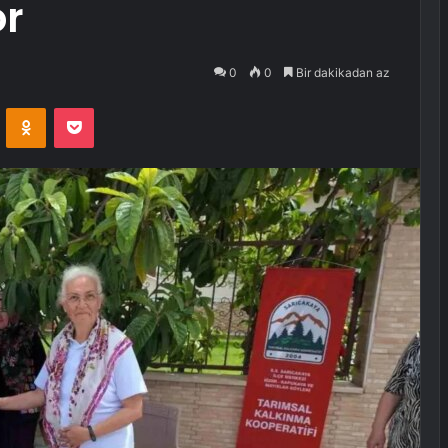
or
0
0
Bir dakikadan az
VKontakte
Odnoklassniki
Pocket