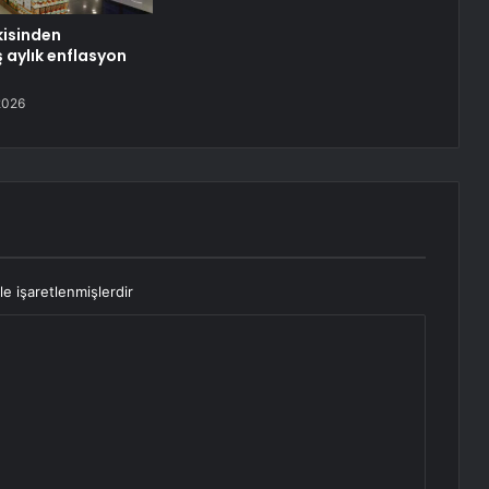
isinden
ş aylık enflasyon
2026
le işaretlenmişlerdir