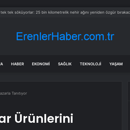
 Bilecik’te Yeni Binaya Yürüdü
FA
HABER
EKONOMI
SAĞLIK
TEKNOLOJI
YAŞAM
azarla Tanıtıyor
ar Ürünlerini