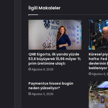
İlgili Makaleler
QNB Sigorta, ilk yarıda yüzde
Küresel piy
53,6 büyüyerek 10,66 milyar TL
hafta: Fed 
prim üretimine ulaştı
devlerinin 
bekleniyor
Ağustos 6, 2026
Ağustos 6, 
Paymentus hissesi bugün
neden yükseliyor?
Ağustos 5, 2026