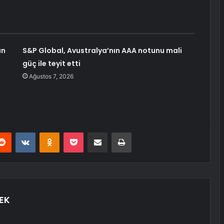
ın
S&P Global, Avustralya’nın AAA notunu mali
güç ile teyit etti
Ağustos 7, 2026
erest
Reddit
VKontakte
Odnoklassniki
Pocket
E-Posta ile paylaş
Yazdır
EK