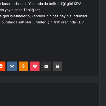
 kasasında kalır. Yukarıda da belirtildiği gibi KDV
a yayınlanan Tebliğ ile;
gibi işletmelerin, kendilerinin hazırlayıp sundukları
 buralarda sattıkları ürünler için %10 oranında KDV
erest
Reddit
VKontakte
Odnoklassniki
Pocket
E-Posta ile paylaş
Yazdır