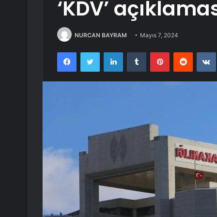
‘KDV’ açıklamas
NURCAN BAYRAM
Mayıs 7, 2024
Facebook
Twitter
LinkedIn
Tumblr
Pinterest
Reddit