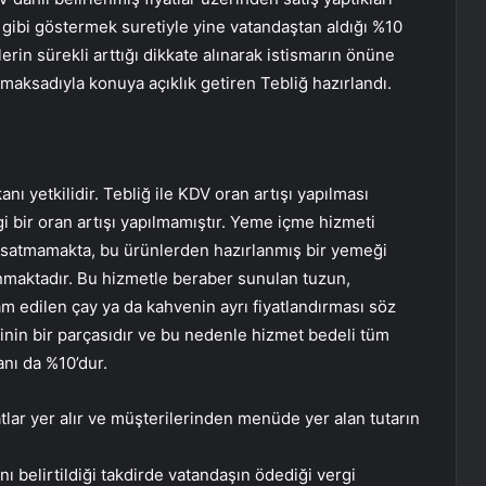
n gibi göstermek suretiyle yine vatandaştan aldığı %10
rin sürekli arttığı dikkate alınarak istismarın önüne
aksadıyla konuya açıklık getiren Tebliğ hazırlandı.
 yetkilidir. Tebliğ ile KDV oran artışı yapılması
i bir oran artışı yapılmamıştır. Yeme içme hizmeti
i satmamakta, bu ürünlerden hazırlanmış bir yemeği
nmaktadır. Bu hizmetle beraber sunulan tuzun,
am edilen çay ya da kahvenin ayrı fiyatlandırması söz
nin bir parçasıdır ve bu nedenle hizmet bedeli tüm
anı da %10’dur.
lar yer alır ve müşterilerinden menüde yer alan tutarın
ı belirtildiği takdirde vatandaşın ödediği vergi