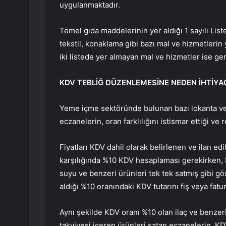
uygulanmaktadır.
Temel gıda maddelerinin yer aldığı 1 sayılı List
tekstil, konaklama gibi bazı mal ve hizmetlerin y
iki listede yer almayan mal ve hizmetler ise ge
KDV TEBLİĞ DÜZENLEMESİNE NEDEN İHTİY
Yeme içme sektöründe bulunan bazı lokanta ve ka
eczanelerin, oran farklılığını istismar ettiği ve 
Fiyatları KDV dahil olarak belirlenen ve ilan e
karşılığında %10 KDV hesaplaması gerekirken, b
suyu ve benzeri ürünleri tek tek satmış gibi 
aldığı %10 oranındaki KDV tutarını fiş veya fatu
Aynı şekilde KDV oranı %10 olan ilaç ve benzeri
takviyesi içeren ürünleri satan eczanelerin, KDV