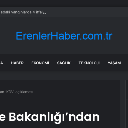
a’daki yangınlarda 4 itfaiye eri hayatını kaybetti
FA
HABER
EKONOMI
SAĞLIK
TEKNOLOJI
YAŞAM
an ‘KDV’ açıklaması
e Bakanlığı’ndan