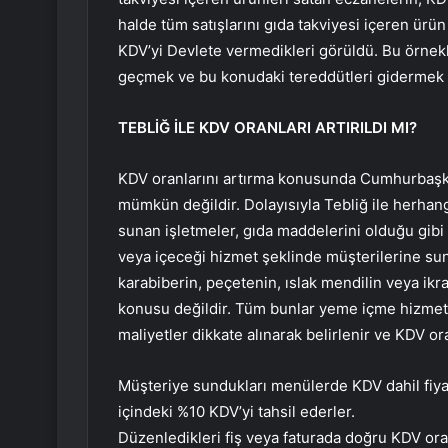
halde tüm satışlarını gıda takviyesi içeren ürü
KDV’yi Devlete vermedikleri görüldü. Bu örnekle
geçmek ve bu konudaki tereddütleri gidermek m
TEBLİĞ İLE KDV ORANLARI ARTIRILDI MI?
KDV oranlarını artırma konusunda Cumhurbaşkanı
mümkün değildir. Dolayısıyla Tebliğ ile herhang
sunan işletmeler, gıda maddelerini olduğu gib
veya içeceği hizmet şeklinde müşterilerine su
karabiberin, peçetenin, ıslak mendilin veya ikr
konusu değildir. Tüm bunlar yeme içme hizmeti
maliyetler dikkate alınarak belirlenir ve KDV or
Müşteriye sundukları menülerde KDV dahil fiyat
içindeki %10 KDV’yi tahsil ederler.
Düzenledikleri fiş veya faturada doğru KDV oran