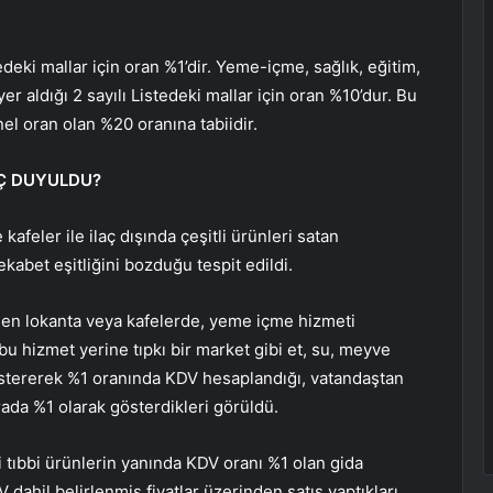
edeki mallar için oran %1’dir. Yeme-içme, sağlık, eğitim,
er aldığı 2 sayılı Listedeki mallar için oran %10’dur. Bu
nel oran olan %20 oranına tabiidir.
AÇ DUYULDU?
feler ile ilaç dışında çeşitli ürünleri satan
rekabet eşitliğini bozduğu tespit edildi.
dilen lokanta veya kafelerde, yeme içme hizmeti
u hizmet yerine tıpkı bir market gibi et, su, meyve
göstererek %1 oranında KDV hesaplandığı, vatandaştan
rada %1 olarak gösterdikleri görüldü.
 tıbbi ürünlerin yanında KDV oranı %1 olan gida
 dahil belirlenmiş fiyatlar üzerinden satış yaptıkları