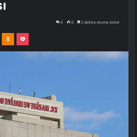
ı
0
0
2 dakika okuma süresi
VKontakte
Odnoklassniki
Pocket