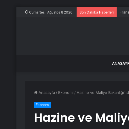
Frans
Cumartesi, Ağustos 8 2026
Son Dakika Haberleri
ANASAY
Anasayfa
/
Ekonomi
/
Hazine ve Maliye Bakanlığı’nd
Ekonomi
Hazine ve Maliy