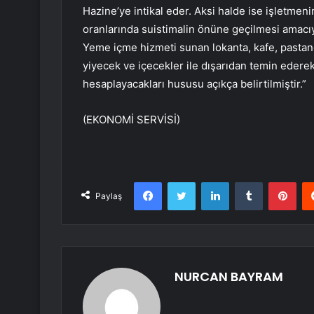
Hazine’ye intikal eder. Aksi halde ise işletmenin
oranlarında suistimalin önüne geçilmesi amacıyl
Yeme içme hizmeti sunan lokanta, kafe, pastane 
yiyecek ve içecekler ile dışarıdan temin ederek
hesaplayacakları hususu açıkça belirtilmiştir.”
(EKONOMİ SERVİSİ)
Facebook
Twitter
LinkedIn
Tumblr
Pint
Paylaş
NURCAN BAYRAM