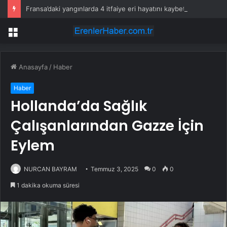
Fransa’daki yangınlarda 4 itfaiye eri hayatını kaybetti
Menü
Anasayfa
/
Haber
Haber
Hollanda’da Sağlık
Çalışanlarından Gazze İçin
Eylem
NURCAN BAYRAM
Temmuz 3, 2025
0
0
1 dakika okuma süresi