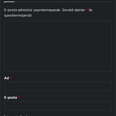
E-posta adresiniz yayınlanmayacak.
Gerekli alanlar
*
ile
işaretlenmişlerdir
Y
o
r
u
m
*
Ad
*
E-posta
*