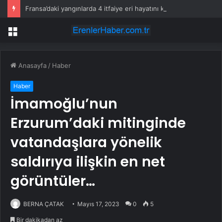
Fransa’daki yangınlarda 4 itfaiye eri hayatını kaybetti
Menü
Anasayfa
/
Haber
Haber
İmamoğlu’nun
Erzurum’daki mitinginde
vatandaşlara yönelik
saldırıya ilişkin en net
görüntüler…
BERNA ÇATAK
Mayıs 17, 2023
0
5
Bir dakikadan az