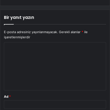
Bir yanıt yazın
E-posta adresiniz yayınlanmayacak.
Gerekli alanlar
*
ile
işaretlenmişlerdir
Y
o
r
u
m
*
Ad
*