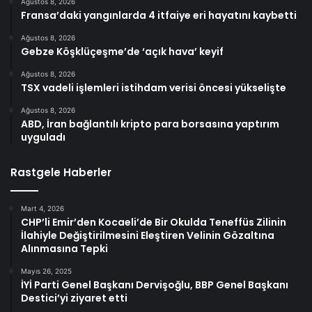
Ağustos 8, 2026
Fransa’daki yangınlarda 4 itfaiye eri hayatını kaybetti
Ağustos 8, 2026
Gebze Köşklüçeşme’de ‘açık hava’ keyif
Ağustos 8, 2026
TSX vadeli işlemleri istihdam verisi öncesi yükselişte
Ağustos 8, 2026
ABD, İran bağlantılı kripto para borsasına yaptırım
uyguladı
Rastgele Haberler
Mart 4, 2026
CHP’li Emir’den Kocaeli’de Bir Okulda Teneffüs Zilinin
İlahiyle Değiştirilmesini Eleştiren Velinin Gözaltına
Alınmasına Tepki
Mayıs 26, 2025
İYİ Parti Genel Başkanı Dervişoğlu, BBP Genel Başkanı
Destici’yi ziyaret etti