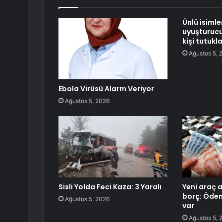
Ünlü isimle
uyuşturuc
kişi tutukl
Ağustos 5, 
Ebola Virüsü Alarm Veriyor
Ağustos 5, 2026
Sisli Yolda Feci Kaza: 3 Yaralı
Yeni araç a
borç: Ödem
Ağustos 5, 2026
var
Ağustos 5, 