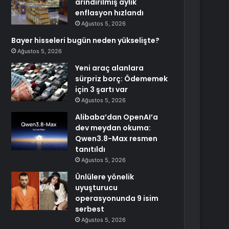
arındırılmış aylık
enflasyon hızlandı
Ağustos 5, 2026
Bayer hisseleri bugün neden yükselişte?
Ağustos 5, 2026
Yeni araç alanlara
sürpriz borç: Ödememek
için 3 şartı var
Ağustos 5, 2026
Alibaba’dan OpenAI’a
dev meydan okuma:
Qwen3.8-Max resmen
tanıtıldı
Ağustos 5, 2026
Ünlülere yönelik
uyuşturucu
operasyonunda 9 isim
serbest
Ağustos 5, 2026