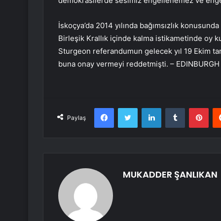
demokrasilerde sesimiz engellenemez ve engel
İskoçya’da 2014 yılında bağımsızlık konusunda
Birleşik Krallık içinde kalma istikametinde oy 
Sturgeon referandumun gelecek yıl 19 Ekim tari
buna onay vermeyi reddetmişti. – EDINBURGH
Facebook
Twitter
LinkedIn
Tumblr
Pint
Paylaş
MUKADDER ŞANLIKAN