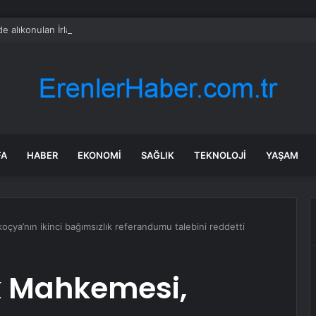
l’de alıkonulan İrlanda Cumhurbaşkanının aktivist kardeşi yaşadığı zulmü anl
FA
HABER
EKONOMI
SAĞLIK
TEKNOLOJI
YAŞAM
oçya’nın ikinci bağımsızlık referandumu talebini reddetti
ek Mahkemesi,