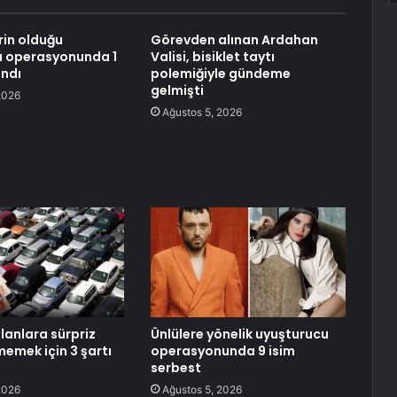
rin olduğu
Görevden alınan Ardahan
u operasyonunda 1
Valisi, bisiklet taytı
andı
polemiğiyle gündeme
gelmişti
2026
Ağustos 5, 2026
lanlara sürpriz
Ünlülere yönelik uyuşturucu
emek için 3 şartı
operasyonunda 9 isim
serbest
2026
Ağustos 5, 2026