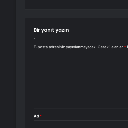
Bir yanıt yazın
E-posta adresiniz yayınlanmayacak.
Gerekli alanlar
*
i
Y
o
r
u
m
*
Ad
*