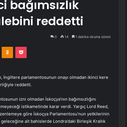
ci bağımsızlık
ebini reddetti
0
14
1 dakika okuma süresi
VKontakte
Odnoklassniki
Pocket
n, İngiltere parlamentosunun onayı olmadan ikinci kere
liğiyle reddetti.
ntosunun izni olmadan İskoçya’nın bağımsızlığını
emeyeceği istikametinde karar verdi. Yargıç Lord Reed,
üzenlemeye göre İskoçya Parlamentosu’nun yetkilerinin
n geleceğine ait bahislerde Londra’daki Birleşik Krallık