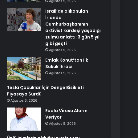
Ağustos 5, 2026
İsrail’de alıkonulan
İrlanda
Cumhurbaşkanının
aktivist kardeşi yaşadığı
zulmü anlattı: 3 gün 5 yıl
gibi geçti
Ağustos 5, 2026
Emlak Konut’tan İlk
Sukuk İhracı
Ağustos 5, 2026
Tesla Çocuklar İçin Denge Bisikleti
Piyasaya Sürdü
Ağustos 5, 2026
Ebola Virüsü Alarm
Veriyor
Ağustos 5, 2026