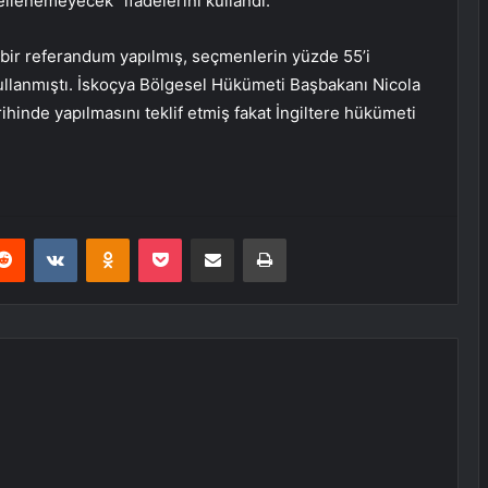
lenemeyecek” ifadelerini kullandı.
 bir referandum yapılmış, seçmenlerin yüzde 55’i
kullanmıştı. İskoçya Bölgesel Hükümeti Başbakanı Nicola
hinde yapılmasını teklif etmiş fakat İngiltere hükümeti
erest
Reddit
VKontakte
Odnoklassniki
Pocket
E-Posta ile paylaş
Yazdır