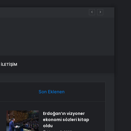
attı: 3 gün 5 yıl gibi geçti
İLETIŞIM
Son Eklenen
Erdoğan’ın vizyoner
ekonomi sözleri kitap
oldu