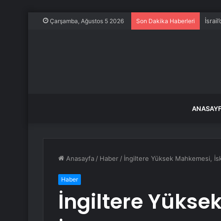
İsrai
Çarşamba, Ağustos 5 2026
Son Dakika Haberleri
ANASAY
Anasayfa
/
Haber
/
İngiltere Yüksek Mahkemesi, İsk
Haber
İngiltere Yüks