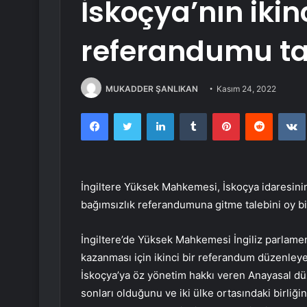
İskoçya’nın ikin
referandumu tal
MUKADDER ŞANLIKAN
Kasım 24, 2022
Facebook
Twitter
LinkedIn
Tumblr
Pinterest
Reddit
İngiltere Yüksek Mahkemesi, İskoçya idaresini
bağımsızlık referandumuna gitme talebini oy bir
İngiltere’de Yüksek Mahkemesi İngiliz parlame
kazanması için ikinci bir referandum düzenley
İskoçya’ya öz yönetim hakkı veren Anayasal d
sonları olduğunu ve iki ülke ortasındaki birliği