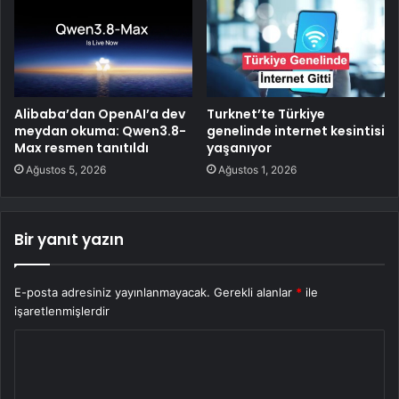
Alibaba’dan OpenAI’a dev
Turknet’te Türkiye
meydan okuma: Qwen3.8-
genelinde internet kesintisi
Max resmen tanıtıldı
yaşanıyor
Ağustos 5, 2026
Ağustos 1, 2026
Bir yanıt yazın
E-posta adresiniz yayınlanmayacak.
Gerekli alanlar
*
ile
işaretlenmişlerdir
Y
o
r