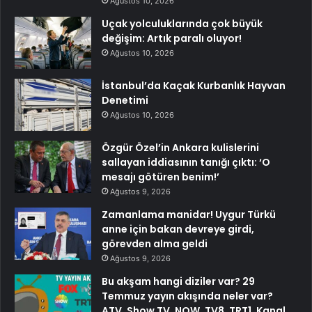
Ağustos 10, 2026
Uçak yolculuklarında çok büyük
değişim: Artık paralı oluyor!
Ağustos 10, 2026
İstanbul’da Kaçak Kurbanlık Hayvan
Denetimi
Ağustos 10, 2026
Özgür Özel’in Ankara kulislerini
sallayan iddiasının tanığı çıktı: ‘O
mesajı götüren benim!’
Ağustos 9, 2026
Zamanlama manidar! Uygur Türkü
anne için bakan devreye girdi,
görevden alma geldi
Ağustos 9, 2026
Bu akşam hangi diziler var? 29
Temmuz yayın akışında neler var?
ATV, Show TV, NOW, TV8, TRT1, Kanal