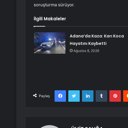
soruşturma sürüyor.
İlgili Makaleler
Adana’da Kaza: Karı Koca
Hayatını Kaybetti
Ağustos 8, 2026
Facebook
Twitter
LinkedIn
Tumblr
Pint
Paylaş