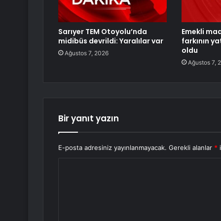
Sarıyer TEM Otoyolu’nda
Emekli ma
midibüs devrildi: Yaralılar var
farkının ya
oldu
Ağustos 7, 2026
Ağustos 7, 
Bir yanıt yazın
E-posta adresiniz yayınlanmayacak.
Gerekli alanlar
*
i
Y
o
r
u