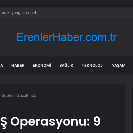
a’daki yangınlarda 4 itfaiye eri hayatını kaybetti
FA
HABER
EKONOMI
SAĞLIK
TEKNOLOJI
YAŞAM
 Şüpheli Gözaltında
AŞ Operasyonu: 9