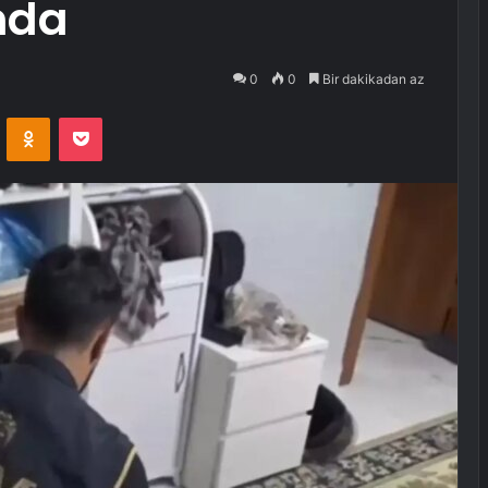
nda
0
0
Bir dakikadan az
VKontakte
Odnoklassniki
Pocket