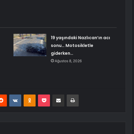
19 yaşındaki Nazlıcan’ın acı
sonu… Motosikletle
giderken…
Ağustos 8, 2026
erest
Reddit
VKontakte
Odnoklassniki
Pocket
E-Posta ile paylaş
Yazdır