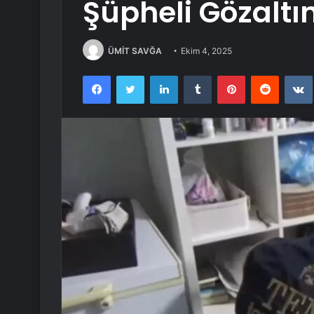
Şüpheli Gözaltı
ÜMİT SAVĞA
Ekim 4, 2025
Facebook
Twitter
LinkedIn
Tumblr
Pinterest
Reddit