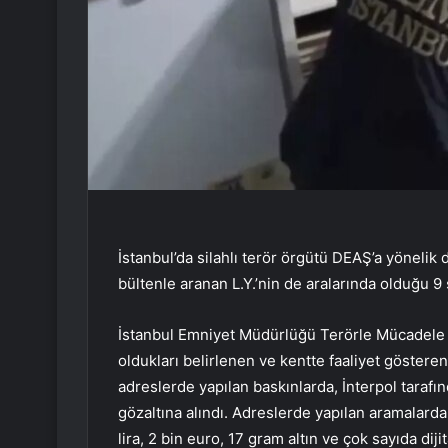
İstanbul’da silahlı terör örgütü DEAŞ’a yönelik
bültenle aranan L.Y.’nin de aralarında olduğu 9 
İstanbul Emniyet Müdürlüğü Terörle Mücadele Şu
oldukları belirlenen ve kentte faaliyet göster
adreslerde yapılan baskınlarda, İnterpol tarafınd
gözaltına alındı. Adreslerde yapılan aramalarda
lira, 2 bin euro, 17 gram altın ve çok sayıda diji