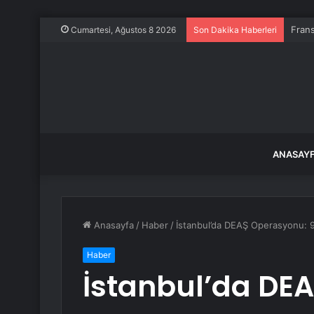
Frans
Cumartesi, Ağustos 8 2026
Son Dakika Haberleri
ANASAY
Anasayfa
/
Haber
/
İstanbul’da DEAŞ Operasyonu: 9
Haber
İstanbul’da DE