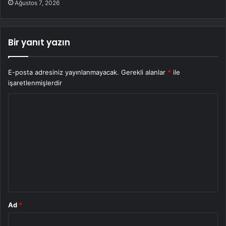
Ağustos 7, 2026
Bir yanıt yazın
E-posta adresiniz yayınlanmayacak.
Gerekli alanlar
*
ile
işaretlenmişlerdir
Y
o
r
u
m
*
Ad
*