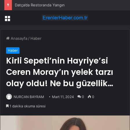
Çalışma ve Sosyal Güvenlik Bakan Yardımcısı Aydın: “İş Güvenliğini İhmal Etmeden Ttk Ocaklarını Daha Güçlü Hale Getireceğiz”
Menü
Anasayfa
/
Haber
Haber
Kirli Sepeti’nin Hayriye’si
Ceren Moray’ın yelek tarzı
olay oldu! Ne bu güzellik…
NURCAN BAYRAM
Mart 11, 2024
0
0
1 dakika okuma süresi