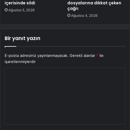
içerisinde sildi
dosyalarına dikkat çeken
çağrı
Ağustos 5, 2026
Ağustos 4, 2026
Bir yanıt yazın
E-posta adresiniz yayınlanmayacak.
Gerekli alanlar
*
ile
işaretlenmişlerdir
Y
o
r
u
m
*