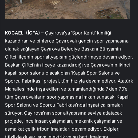
KOCAELİ (İGFA) –
Çayırova’ya ‘Spor Kenti’ kimliği
kazandıran ve binlerce Çayırovalı gencin spor yapmasına
olanak sağlayan Çayırova Belediye Başkanı Bünyamin
Çiftçi, ilçenin spor altyapısını güçlendirmeye devam ediyor.
Başkan Çiftçi’nin ilçeye kazandırdığı ve Çayırova’nın ikinci
kapalı spor salonu olacak olan ‘Kapalı Spor Salonu ve
Sporcu Fabrikası’ projesi, tüm hızıyla devam ediyor. Atatürk
Mahallesi’nde inşa edilen ve tamamlandığında 7’den 70’e
tüm Çayırovalıların spor yapmasına imkan sunacak ‘Kapalı
Spor Salonu ve Sporcu Fabrikası’nda inşaat çalışmaları
sürüyor. Çayırova’nın spor altyapısına seviye atlatacak
projede, ince inşaat çalışmaları, mekanik çalışmalar ve
asma kat çelik tribün imalatları devam ediyor. Ekipler,
titizlikle duvar, sıva, elektrik ve su hattı imalatını