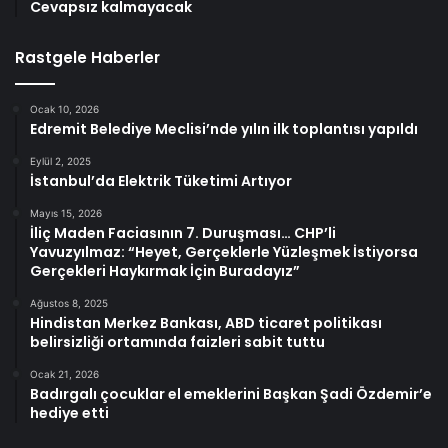
Cevapsız kalmayacak
Rastgele Haberler
Ocak 10, 2026
Edremit Belediye Meclisi’nde yılın ilk toplantısı yapıldı
Eylül 2, 2025
İstanbul’da Elektrik Tüketimi Artıyor
Mayıs 15, 2026
İliç Maden Faciasının 7. Duruşması… CHP’li
Yavuzyılmaz: “Heyet, Gerçeklerle Yüzleşmek İstiyorsa
Gerçekleri Haykırmak İçin Buradayız”
Ağustos 8, 2025
Hindistan Merkez Bankası, ABD ticaret politikası
belirsizliği ortamında faizleri sabit tuttu
Ocak 21, 2026
Badırgalı çocuklar el emeklerini Başkan Şadi Özdemir’e
hediye etti