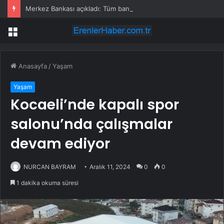
Merkez Bankası açıkladı: Tüm banknotlar değişiyor
Menü
Anasayfa
/
Yaşam
Yaşam
Kocaeli’nde kapalı spor
salonu’nda çalışmalar
devam ediyor
NURCAN BAYRAM
Aralık 11, 2024
0
0
1 dakika okuma süresi