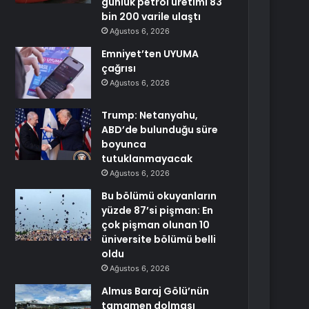
günlük petrol üretimi 83
bin 200 varile ulaştı
Ağustos 6, 2026
Emniyet’ten UYUMA
çağrısı
Ağustos 6, 2026
Trump: Netanyahu,
ABD’de bulunduğu süre
boyunca
tutuklanmayacak
Ağustos 6, 2026
Bu bölümü okuyanların
yüzde 87’si pişman: En
çok pişman olunan 10
üniversite bölümü belli
oldu
Ağustos 6, 2026
Almus Baraj Gölü’nün
tamamen dolması