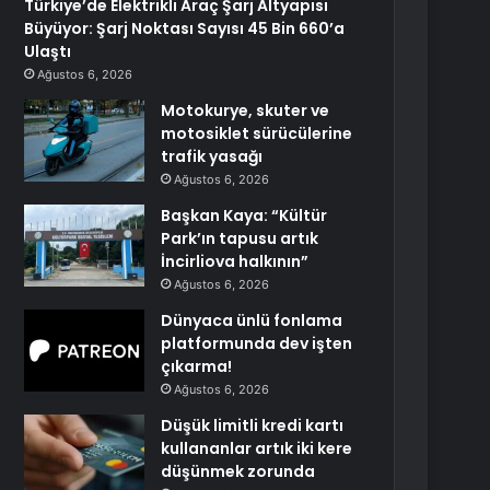
Türkiye’de Elektrikli Araç Şarj Altyapısı
Büyüyor: Şarj Noktası Sayısı 45 Bin 660’a
Ulaştı
Ağustos 6, 2026
Motokurye, skuter ve
motosiklet sürücülerine
trafik yasağı
Ağustos 6, 2026
Başkan Kaya: “Kültür
Park’ın tapusu artık
İncirliova halkının”
Ağustos 6, 2026
Dünyaca ünlü fonlama
platformunda dev işten
çıkarma!
Ağustos 6, 2026
Düşük limitli kredi kartı
kullananlar artık iki kere
düşünmek zorunda