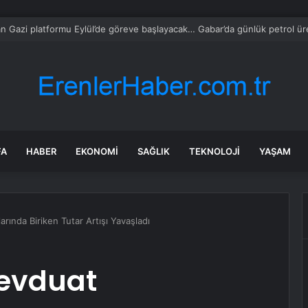
 Gazi platformu Eylül’de göreve başlayacak… Gabar’da günlük petrol üret
FA
HABER
EKONOMI
SAĞLIK
TEKNOLOJI
YAŞAM
ında Biriken Tutar Artışı Yavaşladı
evduat