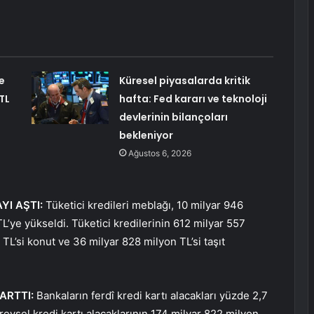
e
Küresel piyasalarda kritik
TL
hafta: Fed kararı ve teknoloji
devlerinin bilançoları
bekleniyor
Ağustos 6, 2026
AYI AŞTI:
Tüketici kredileri meblağı, 10 milyar 946
TL’ye yükseldi. Tüketici kredilerinin 612 milyar 557
TL’si konut ve 36 milyar 828 milyon TL’si taşıt
ARTTI:
Bankaların ferdî kredi kartı alacakları yüzde 2,7
reysel kredi kartı alacaklarının 174 milyar 822 milyon