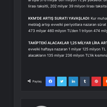
lirası taksitli, 202 milyar 39 milyon lirası taksit
KKM’DE ARTIŞ SURATI YAVAŞLADI:
Kur muhaf
meblağ artışı evvelki periyotlara nazaran sürat 
473 milyar 460 milyon TL’den 1 trilyon 474 mil
TAKİPTEKİ ALACAKLAR 1,25 MİLYAR LİRA AR
evvelki haftaya nazaran 1 milyar 125 milyon TL 
alacakların 135 milyar 236 milyon TL’lik kısmına 
Facebook
Twitter
LinkedIn
Tumblr
Pint
Paylaş