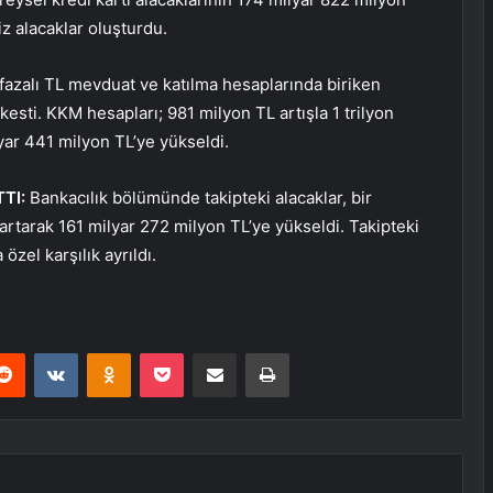
siz alacaklar oluşturdu.
azalı TL mevduat ve katılma hesaplarında biriken
kesti. KKM hesapları; 981 milyon TL artışla 1 trilyon
yar 441 milyon TL’ye yükseldi.
TTI:
Bankacılık bölümünde takipteki alacaklar, bir
artarak 161 milyar 272 milyon TL’ye yükseldi. Takipteki
özel karşılık ayrıldı.
erest
Reddit
VKontakte
Odnoklassniki
Pocket
E-Posta ile paylaş
Yazdır