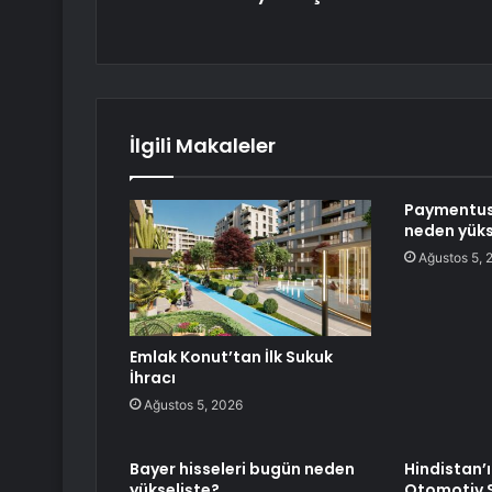
İlgili Makaleler
Paymentus
neden yüks
Ağustos 5, 
Emlak Konut’tan İlk Sukuk
İhracı
Ağustos 5, 2026
Bayer hisseleri bugün neden
Hindistan’ı
yükselişte?
Otomotiv 