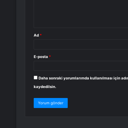
u
m
*
Ad
*
E-posta
*
Daha sonraki yorumlarımda kullanılması için adı
kaydedilsin.