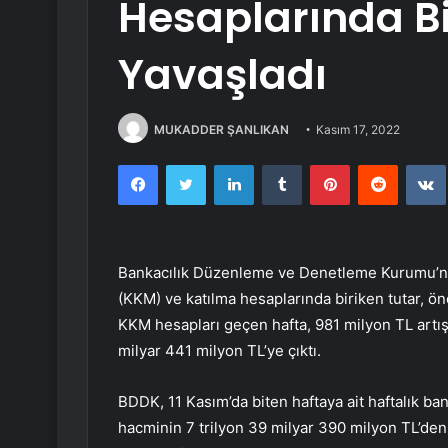
Hesaplarında Bir
Yavaşladı
MUKADDER ŞANLIKAN
Kasım 17, 2022
Facebook
Twitter
LinkedIn
Tumblr
Pinterest
Reddit
Bankacılık Düzenleme ve Denetleme Kurumu’nu
(KKM) ve katılma hesaplarında biriken tutar, ö
KKM hesapları geçen hafta, 981 milyon TL artışl
milyar 441 milyon TL’ye çıktı.
BDDK, 11 Kasım’da biten haftaya ait haftalık ban
hacminin 7 trilyon 39 milyar 390 milyon TL’den 7