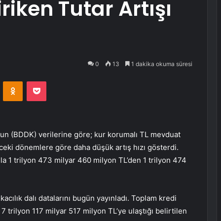
iken Tutar Artışı
0
13
1 dakika okuma süresi
VKontakte
Odnoklassniki
Pocket
n (BDDK) verilerine göre; kur korumalı TL mevduat
nceki dönemlere göre daha düşük artış hızı gösterdi.
a 1 trilyon 473 milyar 460 milyon TL’den 1 trilyon 474
kacılık dalı datalarını bugün yayınladı. Toplam kredi
 trilyon 117 milyar 517 milyon TL’ye ulaştığı belirtilen