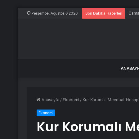
Osman
Perşembe, Ağustos 6 2026
Son Dakika Haberleri
ANASAY
Anasayfa
/
Ekonomi
/
Kur Korumalı Mevduat Hesaplar
Ekonomi
Kur Korumalı M