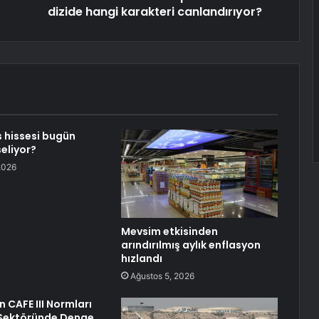
dizide hangi karakteri canlandırıyor?
 hissesi bugün
eliyor?
2026
Mevsim etkisinden
arındırılmış aylık enflasyon
hızlandı
Ağustos 5, 2026
n CAFE III Normları
Sektöründe Denge