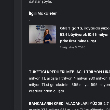
datalar şöyle:
İlgili Makaleler
QNB Sigorta, ilk yarıda yüzd
53,6 büyüyerek 10,66 milyar 
prim üretimine ulaştı
Ağustos 6, 2026
TÜKETİCİ KREDİLERİ MEBLAĞI 1 TRİLYON LİR
milyon TL artışla 1 trilyon 4 milyar 980 milyon 
milyon TL’si gereksinim, 355 milyar 595 milyon 
kredilerinden oluştu.
BANKALARIN KREDİ ALACAKLARI YÜZDE 2,7 
artışla 376 milyar 861 milyon TL’ye yükseldi. Bi