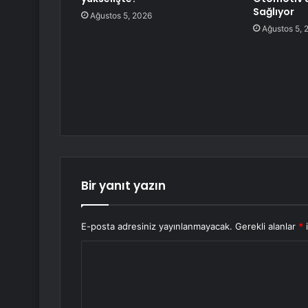
Sağlıyor
Ağustos 5, 2026
Ağustos 5, 
Bir yanıt yazın
E-posta adresiniz yayınlanmayacak.
Gerekli alanlar
*
i
Y
o
r