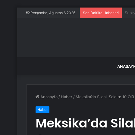
Huawe
Perşembe, Ağustos 6 2026
Son Dakika Haberleri
ANASAY
Anasayfa
/
Haber
/
Meksika’da Silahlı Saldırı: 10 Ölü
Haber
Meksika’da Silah