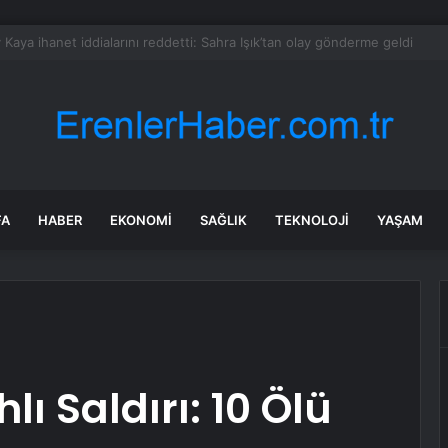
i Watch GT 7 serisi tanıtıldı: 21 güne kadar pil ömrü!
FA
HABER
EKONOMI
SAĞLIK
TEKNOLOJI
YAŞAM
lı Saldırı: 10 Ölü