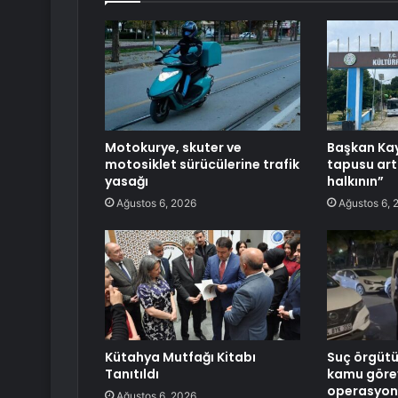
Motokurye, skuter ve
Başkan Kay
motosiklet sürücülerine trafik
tapusu artı
yasağı
halkının”
Ağustos 6, 2026
Ağustos 6, 
Kütahya Mutfağı Kitabı
Suç örgütün
Tanıtıldı
kamu görev
operasyon:
Ağustos 6, 2026