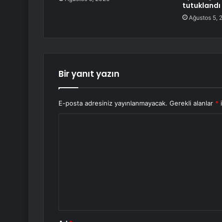
tutuklandı
Ağustos 5, 
Bir yanıt yazın
E-posta adresiniz yayınlanmayacak.
Gerekli alanlar
*
i
Y
o
r
u
m
*