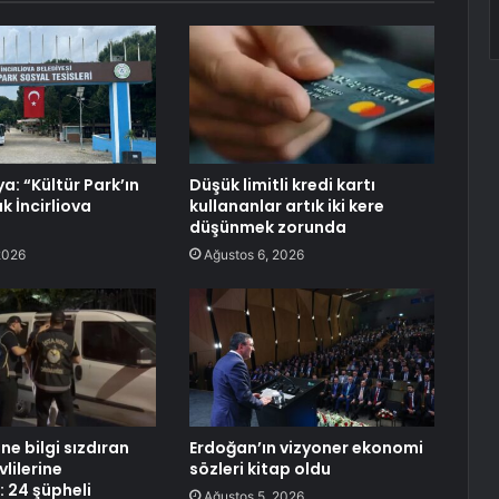
a: “Kültür Park’ın
Düşük limitli kredi kartı
k İncirliova
kullananlar artık iki kere
düşünmek zorunda
2026
Ağustos 6, 2026
e bilgi sızdıran
Erdoğan’ın vizyoner ekonomi
lilerine
sözleri kitap oldu
 24 şüpheli
Ağustos 5, 2026