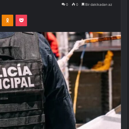
0
0
Bir dakikadan az
VKontakte
Odnoklassniki
Pocket