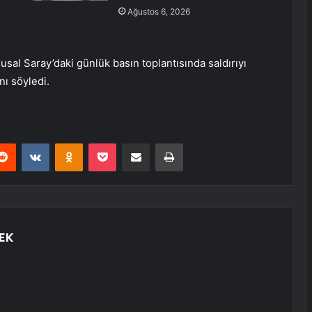
Ağustos 6, 2026
al Saray’daki günlük basın toplantısında saldırıyı
nı söyledi.
erest
Reddit
VKontakte
Odnoklassniki
Pocket
E-Posta ile paylaş
Yazdır
EK