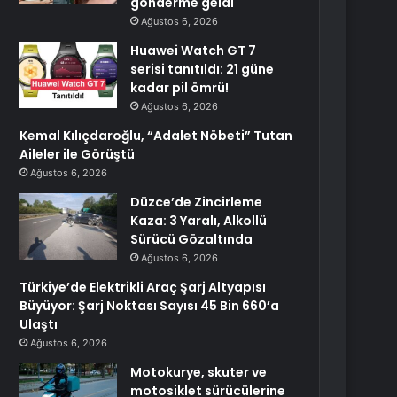
gönderme geldi
Ağustos 6, 2026
Huawei Watch GT 7
serisi tanıtıldı: 21 güne
kadar pil ömrü!
Ağustos 6, 2026
Kemal Kılıçdaroğlu, “Adalet Nöbeti” Tutan
Aileler ile Görüştü
Ağustos 6, 2026
Düzce’de Zincirleme
Kaza: 3 Yaralı, Alkollü
Sürücü Gözaltında
Ağustos 6, 2026
Türkiye’de Elektrikli Araç Şarj Altyapısı
Büyüyor: Şarj Noktası Sayısı 45 Bin 660’a
Ulaştı
Ağustos 6, 2026
Motokurye, skuter ve
motosiklet sürücülerine