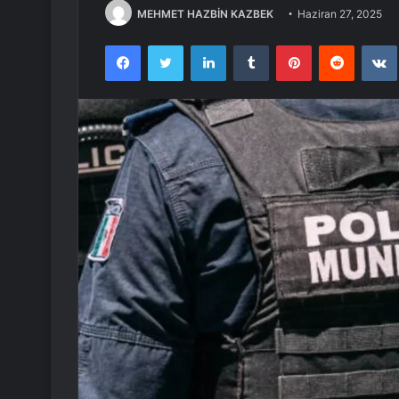
MEHMET HAZBİN KAZBEK
Haziran 27, 2025
Facebook
Twitter
LinkedIn
Tumblr
Pinterest
Reddit