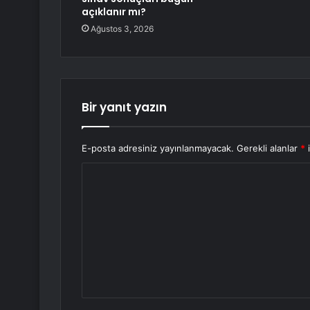
açıklanır mı?
Ağustos 3, 2026
Bir yanıt yazın
E-posta adresiniz yayınlanmayacak.
Gerekli alanlar
*
i
Y
o
r
u
m
*