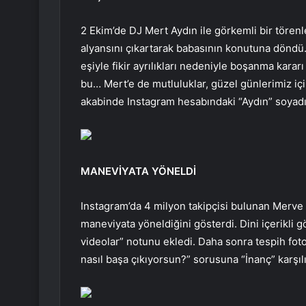
2 Ekim’de DJ Mert Aydın ile görkemli bir töre
alyansını çıkartarak babasının konutuna dönd
eşiyle fikir ayrılıkları nedeniyle boşanma karar
bu… Mert’e de mutluluklar, güzel günlerimiz için
akabinde Instagram hesabındaki “Aydın” soyadın
MANEVİYATA YÖNELDİ
Instagram’da 4 milyon takipçisi bulunan Merve B
maneviyata yöneldiğini gösterdi. Dini içerikli g
videolar” notunu ekledi. Daha sonra tespih fotoğ
nasıl başa çıkıyorsun?” sorusuna “İnanç” karşılı