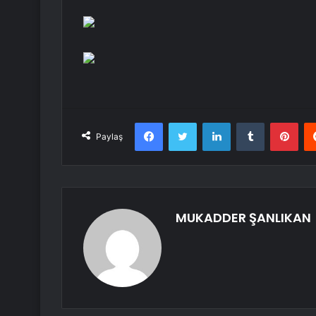
Facebook
Twitter
LinkedIn
Tumblr
Pint
Paylaş
MUKADDER ŞANLIKAN