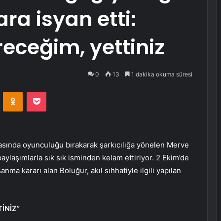
ra isyan etti:
ceğim, yettiniz
0
13
1 dakika okuma süresi
VKontakte
Odnoklassniki
Pocket
rasında oyunculuğu bırakarak şarkıcılığa yönelen Merve
ylaşımlarla sık sık isminden kelam ettiriyor. 2 Ekim’de
ma kararı alan Boluğur, akıl sıhhatiyle ilgili yapılan
İNİZ”