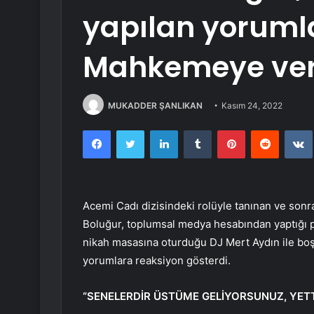
yapılan yorumla
Mahkemeye vere
MUKADDER ŞANLIKAN
Kasım 24, 2022
Facebook
Twitter
LinkedIn
Tumblr
Pinterest
Reddit
Acemi Cadı dizisindeki rolüyle tanınan ve son
Boluğur, toplumsal medya hesabından yaptığı pa
nikah masasına oturduğu DJ Mert Aydın ile boşan
yorumlara reaksiyon gösterdi.
“SENELERDİR ÜSTÜME GELİYORSUNUZ, YETT