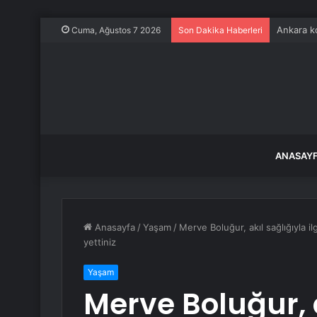
Ankara ko
Cuma, Ağustos 7 2026
Son Dakika Haberleri
ANASAY
Anasayfa
/
Yaşam
/
Merve Boluğur, akıl sağlığıyla i
yettiniz
Yaşam
Merve Boluğur, ak