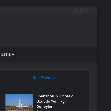
rti’ye geçecek
İLETIŞIM
Son Eklenen
Shenzhou-23 Görevi:
Uzayda Yenilikçi
Deneyler