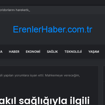
ridorlarını hareketlendiren kulis! CHP’den 200 belediye başkanı YENİ Pa
FA
HABER
EKONOMI
SAĞLIK
TEKNOLOJI
YAŞAM
lgili yapılan yorumlara isyan etti: Mahkemeye vereceğim,
ıl sağlığıyla ilgili