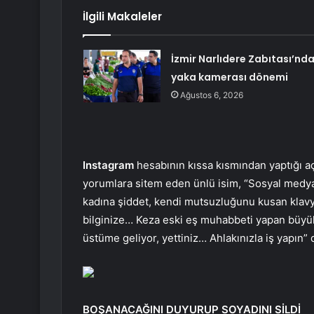
İlgili Makaleler
İzmir Narlıdere Zabıtası’nd
yaka kamerası dönemi
Ağustos 6, 2026
Instagram
hesabının kıssa kısmından yaptığı açık
yorumlara sitem eden ünlü isim, “Sosyal medyad
kadına şiddet, kendi mutsuzluğunu kusan klav
bilginize… Keza eski eş muhabbeti yapan büyük
üstüme geliyor, yettiniz… Ahlakınızla iş yapın” 
BOŞANACAĞINI DUYURUP SOYADINI SİLDİ