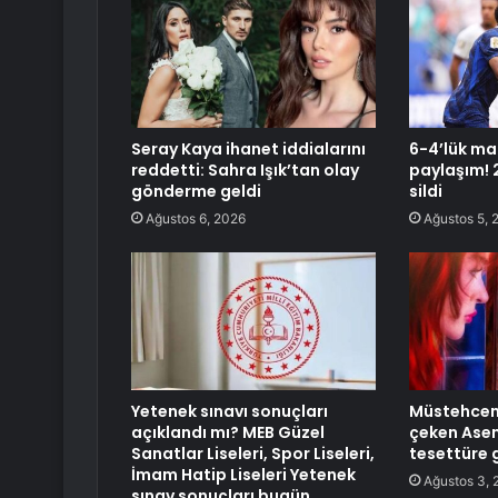
Seray Kaya ihanet iddialarını
6-4’lük ma
reddetti: Sahra Işık’tan olay
paylaşım! 
gönderme geldi
sildi
Ağustos 6, 2026
Ağustos 5, 
Yetenek sınavı sonuçları
Müstehcen 
açıklandı mı? MEB Güzel
çeken Asen
Sanatlar Liseleri, Spor Liseleri,
tesettüre g
İmam Hatip Liseleri Yetenek
Ağustos 3, 
sınav sonuçları bugün