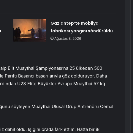
Gaziantep’te mobilya
u
fabrikası yangını söndürüldü
Ağustos 8, 2026
alp Elit Muaythai Şampiyonası’na 25 ülkeden 500
de Parıltı Basancı başarılarıyla göz dolduruyor. Daha
rdından U23 Elite Büyükler Avrupa Muaythai 57 kg
lduğunu söyleyen Muaythai Ulusal Grup Antrenörü Cemal
dahil oldu. Işığını orada fark ettim. Hatta bir iki