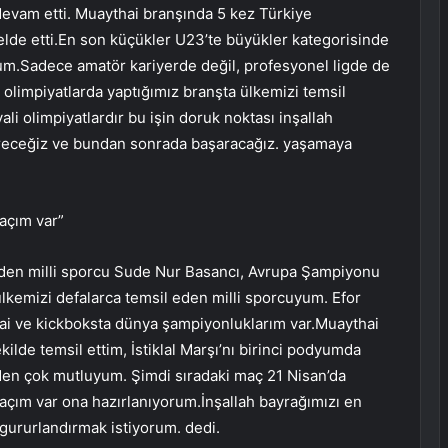
evam etti. Muaythai branşında 5 kez Türkiye
elde etti.En son küçükler U23’te büyükler kategorisinde
.Sadece amatör kariyerde değil, profesyonel ligde de
 olimpiyatlarda yaptığımız branşta ülkemizi temsil
i olimpiyatlardır bu işin doruk noktası inşallah
receğiz ve bundan sonrada başaracağız. yaşamaya
açım var”
l eden milli sporcu Sude Nur Basancı, Avrupa Şampiyonu
ülkemizi defalarca temsil eden milli sporcuyum. Efor
ai ve kickboksta dünya şampiyonluklarım var.Muaythai
lde temsil ettim, İstiklal Marşı’nı birinci podyumda
en çok mutluyum. Şimdi sıradaki maç 21 Nisan’da
ım var ona hazırlanıyorum.İnşallah bayrağımızı en
 gururlandırmak istiyorum. dedi.