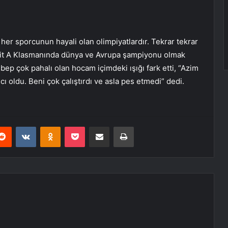
er sporcunun hayali olan olimpiyatlardır. Tekrar tekrar
it A Klasmanında dünya ve Avrupa şampiyonu olmak
p çok pahalı olan hocam içimdeki ışığı fark etti, “Azim
 oldu. Beni çok çalıştırdı ve asla pes etmedi” dedi.
erest
Reddit
VKontakte
Odnoklassniki
Pocket
E-Posta ile paylaş
Yazdır