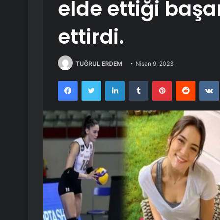
elde ettiği başa
ettirdi.
TUĞRUL ERDEM
Nisan 9, 2023
Facebook
Twitter
LinkedIn
Tumblr
Pinterest
Reddit