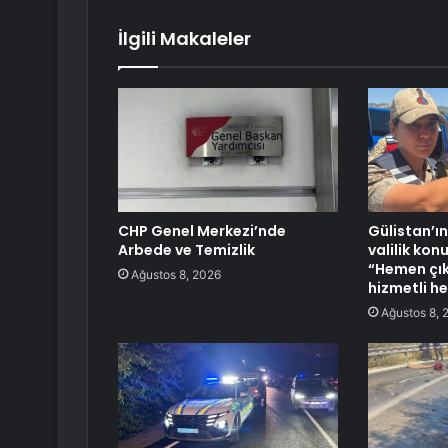
İlgili Makaleler
CHP Genel Merkezi’nde
Gülistan’ı
Arbede ve Temizlik
valilik kon
“Hemen çıkı
Ağustos 8, 2026
hizmetli he
Ağustos 8, 