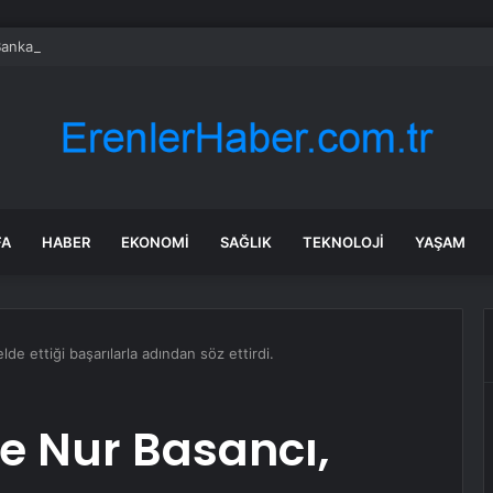
nkası açıkladı: Tüm banknotlar değişiyor
FA
HABER
EKONOMI
SAĞLIK
TEKNOLOJI
YAŞAM
de ettiği başarılarla adından söz ettirdi.
de Nur Basancı,