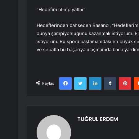
“Hedefim olimpiyatlar”
Hedeflerinden bahseden Basancı, “Hedeflerim h
dünya şampiyonluğunu kazanmak istiyorum. El
istiyorum. Bu spora başlamamdaki en büyük sebe
ve sebatla bu başarıya ulaşmamda bana yardımcı
Facebook
Twitter
LinkedIn
Tumblr
Pint
Paylaş
TUĞRUL ERDEM