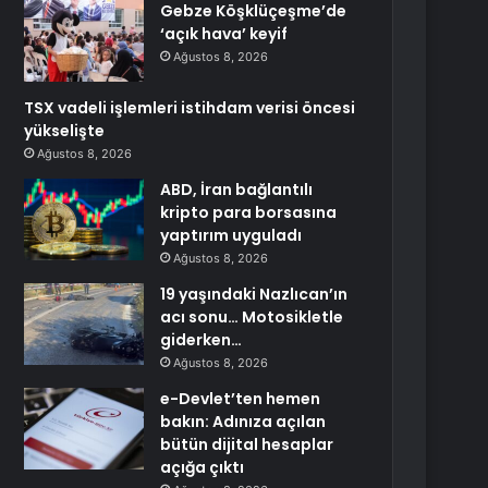
Gebze Köşklüçeşme’de
‘açık hava’ keyif
Ağustos 8, 2026
TSX vadeli işlemleri istihdam verisi öncesi
yükselişte
Ağustos 8, 2026
ABD, İran bağlantılı
kripto para borsasına
yaptırım uyguladı
Ağustos 8, 2026
19 yaşındaki Nazlıcan’ın
acı sonu… Motosikletle
giderken…
Ağustos 8, 2026
e-Devlet’ten hemen
bakın: Adınıza açılan
bütün dijital hesaplar
açığa çıktı