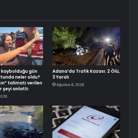
n kaybolduğu gün
Adana’da Trafik Kazası: 2 Ölü,
utunda neler oldu?
3 Yaralı
n” talimatı verilen
Ağustos 8, 2026
r şeyi anlattı
2026