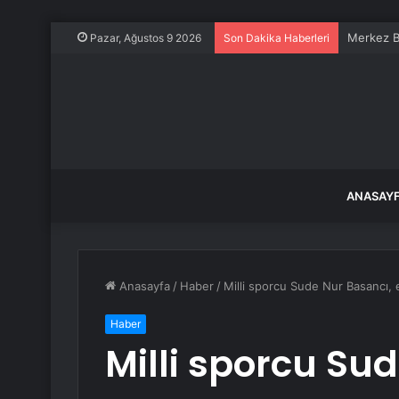
Merkez Ba
Pazar, Ağustos 9 2026
Son Dakika Haberleri
ANASAY
Anasayfa
/
Haber
/
Milli sporcu Sude Nur Basancı, el
Haber
Milli sporcu Su