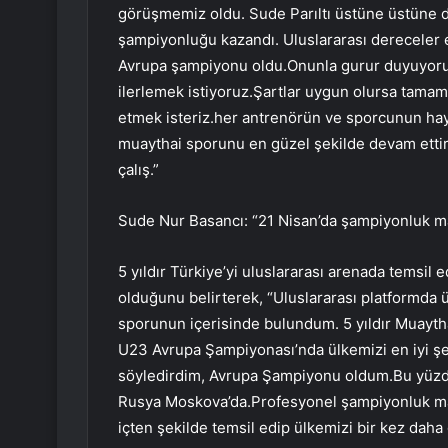
görüşmemiz oldu. Sude Parıltı üstüne üstüne d
şampiyonluğu kazandı. Uluslararası dereceler 
Avrupa şampiyonu oldu.Onunla gurur duyuyorum
ilerlemek istiyoruz.Şartlar uygun olursa tamam
etmek isteriz.her antrenörün ve sporcunun hayal
muaythai sporunu en güzel şekilde devam etti
çalış.”
Sude Nur Basancı: “21 Nisan’da şampiyonluk m
5 yıldır Türkiye’yi uluslararası arenada temsi
olduğunu belirterek, “Uluslararası platformda 
sporunun içerisinde bulundum. 5 yıldır Muayth
U23 Avrupa Şampiyonası’nda ülkemizi en iyi şeki
söyledirdim, Avrupa Şampiyonu oldum.Bu yüzd
Rusya Moskova’da.Profesyonel şampiyonluk maç
içten şekilde temsil edip ülkemizi bir kez daha