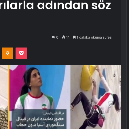
rılarla adından söz
0
11
1 dakika okuma süresi
VKontakte
Odnoklassniki
Pocket