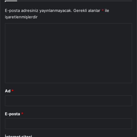
E-posta adresiniz yayınlanmayacak.
Gerekli alanlar
*
ile
işaretlenmişlerdir
Y
o
r
u
m
*
Ad
*
E-posta
*
İnternet sitesi