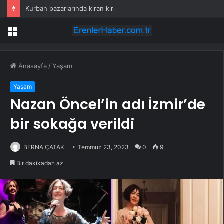
Kurban pazarlarında kıran kırana pazarlık
Menü
Anasayfa
/
Yaşam
Yaşam
Nazan Öncel’in adı İzmir’de
bir sokağa verildi
BERNA ÇATAK
Temmuz 23, 2023
0
9
Bir dakikadan az