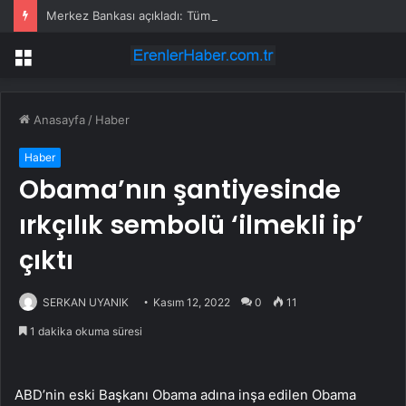
Merkez Bankası açıkladı: Tüm banknotlar değişiyor
Menü
Anasayfa
/
Haber
Haber
Obama’nın şantiyesinde
ırkçılık sembolü ‘ilmekli ip’
çıktı
SERKAN UYANIK
Kasım 12, 2022
0
11
1 dakika okuma süresi
ABD’nin eski Başkanı Obama adına inşa edilen Obama