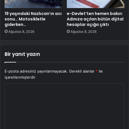
19 yaşındaki Nazlıcan’ın acı
e-Devlet’ten hemen bakın:
sonu… Motosikletle
Adınıza açılan bütün dijital
giderken…
hesaplar açığa çıktı
Ağustos 8, 2026
Ağustos 8, 2026
Bir yanıt yazın
E-posta adresiniz yayınlanmayacak.
Gerekli alanlar
*
ile
işaretlenmişlerdir
Y
o
r
u
m