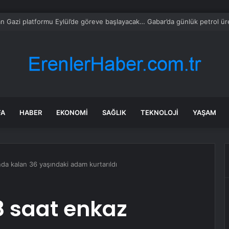
yet’ten UYUMA çağrısı
FA
HABER
EKONOMI
SAĞLIK
TEKNOLOJI
YAŞAM
da kalan 36 yaşındaki adam kurtarıldı
 saat enkaz