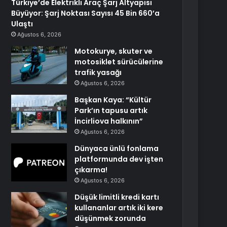
Türkiye’de Elektrikli Araç Şarj Altyapısı
Büyüyor: Şarj Noktası Sayısı 45 Bin 660’a
Ulaştı
Ağustos 6, 2026
Motokurye, skuter ve
motosiklet sürücülerine
trafik yasağı
Ağustos 6, 2026
Başkan Kaya: “Kültür
Park’ın tapusu artık
İncirliova halkının”
Ağustos 6, 2026
Dünyaca ünlü fonlama
platformunda dev işten
çıkarma!
Ağustos 6, 2026
Düşük limitli kredi kartı
kullananlar artık iki kere
düşünmek zorunda