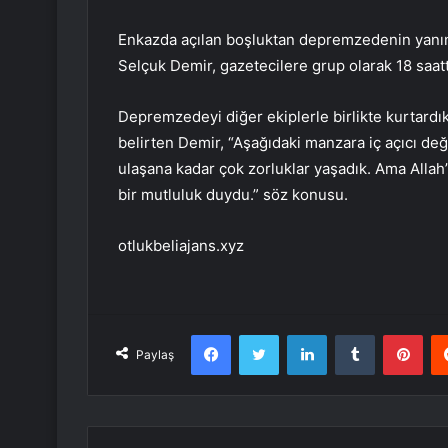
Enkazda açılan boşluktan depremzedenin yanın
Selçuk Demir, gazetecilere grup olarak 18 saatti
Depremzedeyi diğer ekiplerle birlikte kurtardıklar
belirten Demir, “Aşağıdaki manzara iç açıcı değ
ulaşana kadar çok zorluklar yaşadık. Ama Allah
bir mutluluk duydu.” söz konusu.
otlukbeliajans.xyz
Facebook
Twitter
LinkedIn
Tumblr
Pint
Paylaş