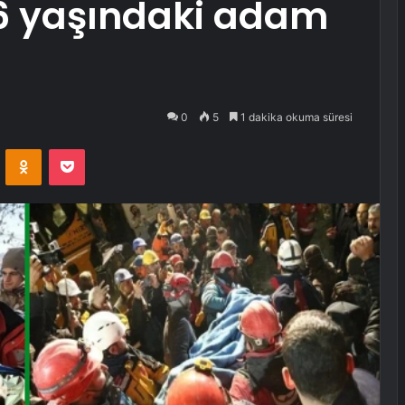
36 yaşındaki adam
0
5
1 dakika okuma süresi
VKontakte
Odnoklassniki
Pocket