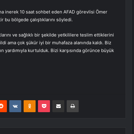
a inerek 10 saat sohbet eden AFAD görevlisi Ömer
r bu bölgede çalıştıklarını söyledi.
ını ve sağlıklı bir şekilde yetkililere teslim ettiklerini
ildi ama çok şükür iyi bir muhafaza alanında kaldı. Biz
’ın yardımıyla kurtulduk. Bizi karşısında görünce büyük
erest
Reddit
VKontakte
Odnoklassniki
Pocket
E-Posta ile paylaş
Yazdır