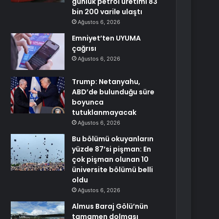
günlük petrol üretimi 83
bin 200 varile ulaştı
Ağustos 6, 2026
Emniyet’ten UYUMA
çağrısı
Ağustos 6, 2026
Trump: Netanyahu,
ABD’de bulunduğu süre
boyunca
tutuklanmayacak
Ağustos 6, 2026
Bu bölümü okuyanların
yüzde 87’si pişman: En
çok pişman olunan 10
üniversite bölümü belli
oldu
Ağustos 6, 2026
Almus Baraj Gölü’nün
tamamen dolması