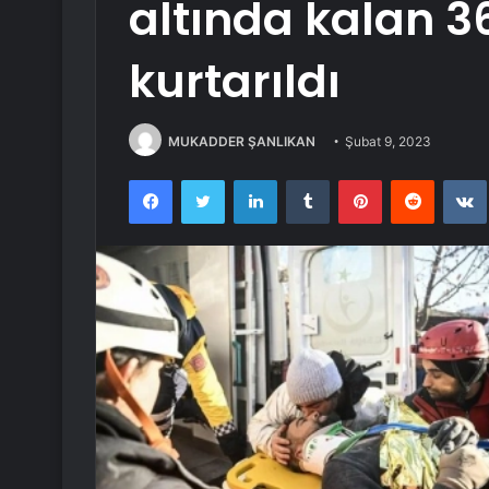
altında kalan 
kurtarıldı
MUKADDER ŞANLIKAN
Şubat 9, 2023
Facebook
Twitter
LinkedIn
Tumblr
Pinterest
Reddit