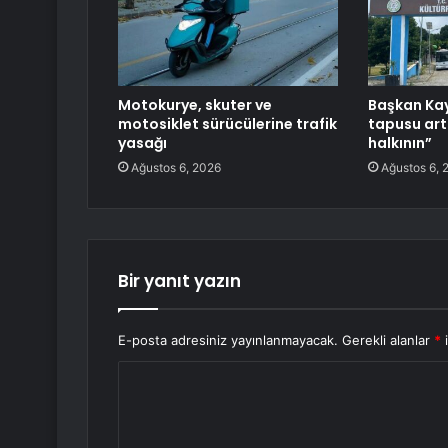
Motokurye, skuter ve
Başkan Kay
motosiklet sürücülerine trafik
tapusu artı
yasağı
halkının”
Ağustos 6, 2026
Ağustos 6, 
Bir yanıt yazın
E-posta adresiniz yayınlanmayacak.
Gerekli alanlar
*
i
Y
o
r