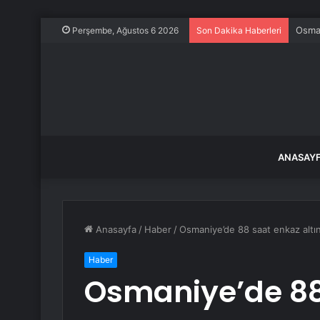
Emni
Perşembe, Ağustos 6 2026
Son Dakika Haberleri
ANASAY
Anasayfa
/
Haber
/
Osmaniye’de 88 saat enkaz altın
Haber
Osmaniye’de 88