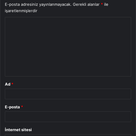
E-posta adresiniz yayınlanmayacak.
Gerekli alanlar
*
ile
işaretlenmişlerdir
Y
o
r
u
m
*
Ad
*
E-posta
*
İnternet sitesi