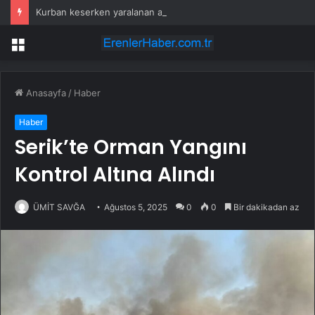
Kurban keserken yaralanan acemi kasaplar hastanelik oldu
Menü
Anasayfa
/
Haber
Haber
Serik’te Orman Yangını
Kontrol Altına Alındı
ÜMİT SAVĞA
Ağustos 5, 2025
0
0
Bir dakikadan az