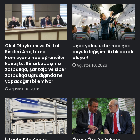
Okul Olaylarını ve Dijital
Uçak yolculuklarında çok
Riskleri Araştırma
büyük değişim: Artık paralı
Komisyonu’nda öğrenciler
oluyor!
konuştu: Bir arkadaşımız
Ağustos 10, 2026
zorbalığa, şantaja ve siber
zorbalığa uğradığında ne
yapacağını bilemiyor
Ağustos 10, 2026
İstanbul’da Kaçak
Özgür Özel’in Ankara