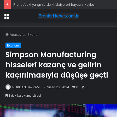
Fransa’daki yangınlarda 4 itfaiye eri hayatını kaybetti
Menü
Anasayfa
/
Ekonomi
Ekonomi
Simpson Manufacturing
hisseleri kazanç ve gelirin
kaçırılmasıyla düşüşe geçti
NURCAN BAYRAM
Nisan 23, 2024
0
0
1 dakika okuma süresi