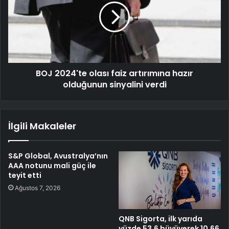
BOJ 2024'te olası faiz artırımına hazır
olduğunun sinyalini verdi
İlgili Makaleler
S&P Global, Avustralya’nın
AAA notunu mali güç ile
teyit etti
Ağustos 7, 2026
QNB Sigorta, ilk yarıda
yüzde 53,6 büyüyerek 10,66