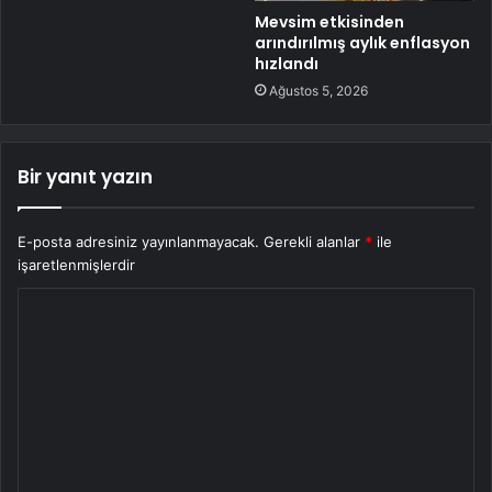
Mevsim etkisinden
arındırılmış aylık enflasyon
hızlandı
Ağustos 5, 2026
Bir yanıt yazın
E-posta adresiniz yayınlanmayacak.
Gerekli alanlar
*
ile
işaretlenmişlerdir
Y
o
r
u
m
*