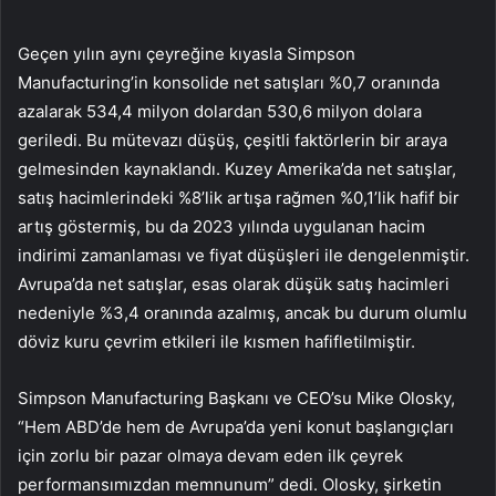
Geçen yılın aynı çeyreğine kıyasla Simpson
Manufacturing’in konsolide net satışları %0,7 oranında
azalarak 534,4 milyon dolardan 530,6 milyon dolara
geriledi. Bu mütevazı düşüş, çeşitli faktörlerin bir araya
gelmesinden kaynaklandı. Kuzey Amerika’da net satışlar,
satış hacimlerindeki %8’lik artışa rağmen %0,1’lik hafif bir
artış göstermiş, bu da 2023 yılında uygulanan hacim
indirimi zamanlaması ve fiyat düşüşleri ile dengelenmiştir.
Avrupa’da net satışlar, esas olarak düşük satış hacimleri
nedeniyle %3,4 oranında azalmış, ancak bu durum olumlu
döviz kuru çevrim etkileri ile kısmen hafifletilmiştir.
Simpson Manufacturing Başkanı ve CEO’su Mike Olosky,
“Hem ABD’de hem de Avrupa’da yeni konut başlangıçları
için zorlu bir pazar olmaya devam eden ilk çeyrek
performansımızdan memnunum” dedi. Olosky, şirketin