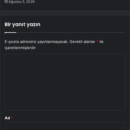
Ağustos 5, 2026
Bir yanıt yazın
E-posta adresiniz yayınlanmayacak.
Gerekli alanlar
*
ile
işaretlenmişlerdir
Y
o
r
u
m
*
Ad
*