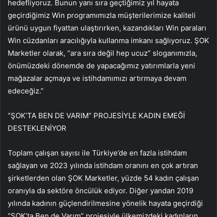
hedefliyoruz. Bunun yanı sıra geçtiğimiz yıl hayata
geçirdiğimiz Win programımızla müşterilerimize kaliteli
ürünü uygun fiyattan ulaştırırken, kazandıkları Win paraları
Win cüzdanları aracılığıyla kullanma imkanı sağlıyoruz. ŞOK
Marketler olarak, “ara sıra değil hep ucuz” sloganımızla,
önümüzdeki dönemde de yapacağımız yatırımlarla yeni
mağazalar açmaya ve istihdamımızı artırmaya devam
edeceğiz.”
“ŞOK’TA BEN DE VARIM” PROJESİYLE KADIN EMEĞİ
DESTEKLENİYOR
Toplam çalışan sayısı ile Türkiye’de en fazla istihdam
sağlayan ve 2023 yılında istihdam oranını en çok artıran
şirketlerden olan ŞOK Marketler, yüzde 54 kadın çalışan
oranıyla da sektöre öncülük ediyor. Diğer yandan 2019
yılında kadının güçlendirilmesine yönelik hayata geçirdiği
“ŞOK’ta Ben de Varım” projesiyle ülkemizdeki kadınların