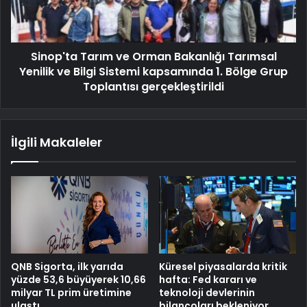
Sinop'ta Tarım ve Orman Bakanlığı Tarımsal
Yenilik ve Bilgi Sistemi kapsamında 1. Bölge Grup
Toplantısı gerçekleştirildi
İlgili Makaleler
QNB Sigorta, ilk yarıda
Küresel piyasalarda kritik
yüzde 53,6 büyüyerek 10,66
hafta: Fed kararı ve
milyar TL prim üretimine
teknoloji devlerinin
ulaştı
bilançoları bekleniyor