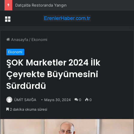
Datça’da Restoranda Yangın
Menü
Anasayfa
/
Ekonomi
Ekonomi
ŞOK Marketler 2024 İlk
Çeyrekte Büyümesini
Sürdürdü
ÜMİT SAVĞA
Mayıs 30, 2024
0
0
2 dakika okuma süresi