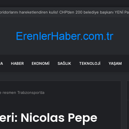
i Eş Genel Başkanlarından, Numan Kurtulmuş ile Görüşmeye İlişkin Açık
FA
HABER
EKONOMI
SAĞLIK
TEKNOLOJI
YAŞAM
pe resmen Trabzonspor’da
ri: Nicolas Pepe