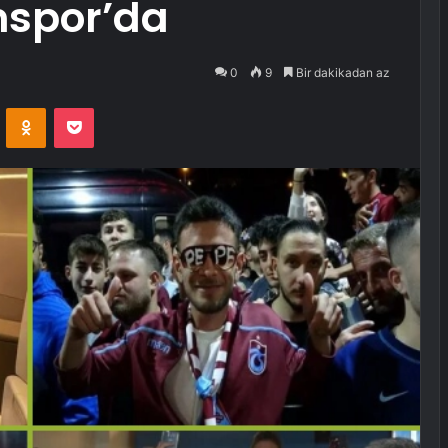
nspor’da
0
9
Bir dakikadan az
VKontakte
Odnoklassniki
Pocket