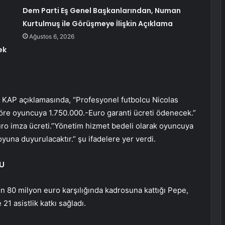
Dem Parti Eş Genel Başkanlarından, Numan
Kurtulmuş ile Görüşmeye İlişkin Açıklama
Ağustos 6, 2026
ek
ı KAP açıklamasında, “Profesyonel futbolcu Nicolas
göre oyuncuya 1.750.000.-Euro garanti ücreti ödenecek.”
ro imza ücreti.”Yönetim hizmet bedeli olarak oyuncuya
una duyurulacaktır.” şu ifadelere yer verdi.
DU
den 80 milyon euro karşılığında kadrosuna kattığı Pepe,
 21 asistlik katkı sağladı.