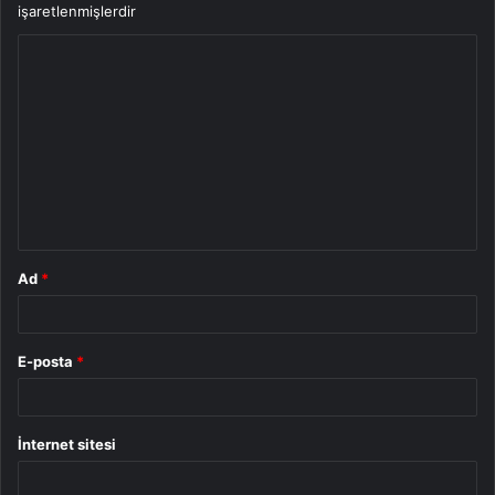
işaretlenmişlerdir
Y
o
r
u
m
*
Ad
*
E-posta
*
İnternet sitesi