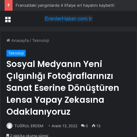
Fransa’daki yangınlarda 4 itfaiye eri hayatını kaybetti
Menü
Anasayfa
/
Teknoloji
Teknoloji
Sosyal Medyanın Yeni
Çılgınlığı Fotoğraflarınızı
Sanat Eserine Dönüştüren
Lensa Yapay Zekasına
Odaklanıyoruz
TUĞRUL ERDEM
Aralık 13, 2022
0
13
2 dakika okuma süresi