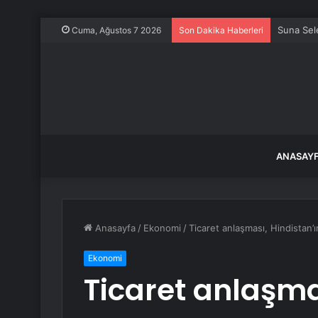
CHP Kilis
Cuma, Ağustos 7 2026
Son Dakika Haberleri
ANASAY
Anasayfa
/
Ekonomi
/
Ticaret anlaşması, Hindistan’ın
Ekonomi
Ticaret anlaşma