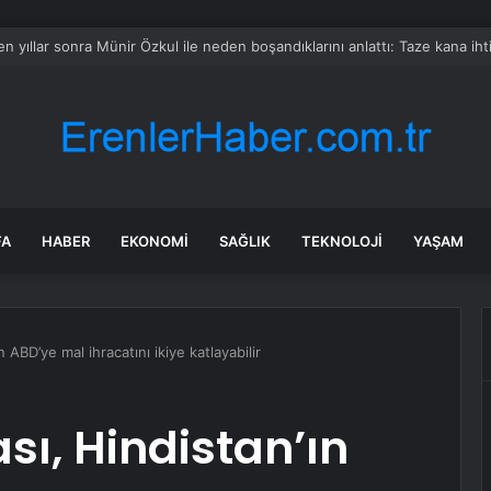
 İl Başkanı Gözaltına Alındı
FA
HABER
EKONOMI
SAĞLIK
TEKNOLOJI
YAŞAM
 ABD’ye mal ihracatını ikiye katlayabilir
sı, Hindistan’ın