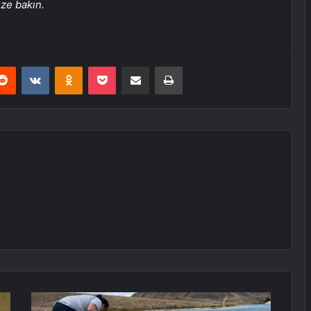
üze bakın.
erest
Reddit
VKontakte
Odnoklassniki
Pocket
E-Posta ile paylaş
Yazdır