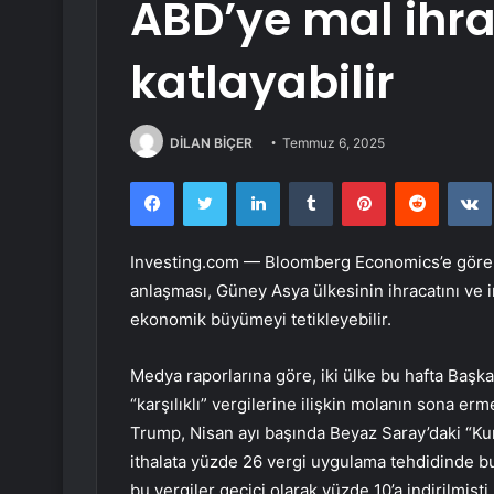
ABD’ye mal ihra
katlayabilir
DİLAN BİÇER
Temmuz 6, 2025
Facebook
Twitter
LinkedIn
Tumblr
Pinterest
Reddit
Investing.com — Bloomberg Economics’e göre, H
anlaşması, Güney Asya ülkesinin ihracatını ve i
ekonomik büyümeyi tetikleyebilir.
Medya raporlarına göre, iki ülke bu hafta Ba
“karşılıklı” vergilerine ilişkin molanın sona e
Trump, Nisan ayı başında Beyaz Saray’daki “Ku
ithalata yüzde 26 vergi uygulama tehdidinde 
bu vergiler geçici olarak yüzde 10’a indirilmişti.