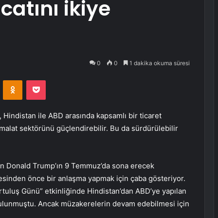
catını ikiye
0
0
1 dakika okuma süresi
VKontakte
Odnoklassniki
Pocket
indistan ile ABD arasında kapsamlı bir ticaret
malat sektörünü güçlendirebilir. Bu da sürdürülebilir
şkan Donald Trump’ın 9 Temmuz’da sona erecek
rmesinden önce bir anlaşma yapmak için çaba gösteriyor.
rtuluş Günü” etkinliğinde Hindistan’dan ABD’ye yapılan
bulunmuştu. Ancak müzakerelerin devam edebilmesi için