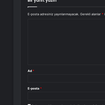
Bir yanıt yazın
E-posta adresiniz yayınlanmayacak.
Gerekli alanlar
*
i
Y
o
r
u
m
*
Ad
*
E-posta
*