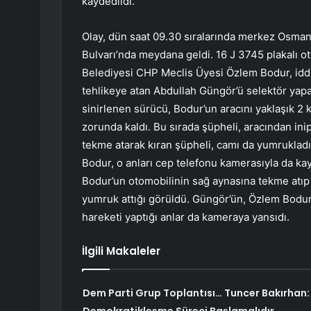
kaydedildi.
Olay, dün saat 09.30 sıralarında merkez Osman
Bulvarı’nda meydana geldi. 16 J 3745 plakalı 
Belediyesi CHP Meclis Üyesi Özlem Bodur, iddia
tehlikeye atan Abdullah Güngör’ü selektör yapa
sinirlenen sürücü, Bodur’un aracını yaklaşık 2 k
zorunda kaldı. Bu sırada şüpheli, aracından ini
tekme atarak kıran şüpheli, camı da yumrukladı
Bodur, o anları cep telefonu kamerasıyla da ka
Bodur’un otomobilinin sağ aynasına tekme atıp 
yumruk attığı görüldü. Güngör’ün, Özlem Bodur
hareketi yaptığı anlar da kameraya yansıdı.
İlgili Makaleler
Dem Parti Grup Toplantısı… Tuncer Bakırhan: