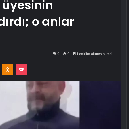
 üyesinin
ırdı; o anlar
0
0
1 dakika okuma süresi
VKontakte
Odnoklassniki
Pocket