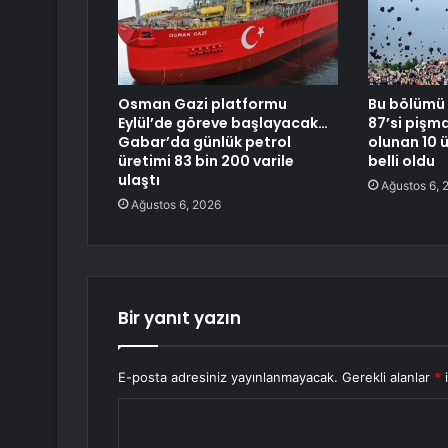
Osman Gazi platformu
Bu bölümü 
Eylül’de göreve başlayacak…
87’si pişm
Gabar’da günlük petrol
olunan 10 
üretimi 83 bin 200 varile
belli oldu
ulaştı
Ağustos 6, 
Ağustos 6, 2026
Bir yanıt yazın
E-posta adresiniz yayınlanmayacak.
Gerekli alanlar
*
i
Y
o