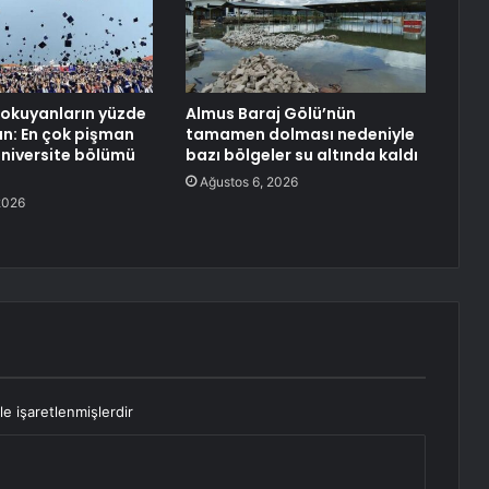
okuyanların yüzde
Almus Baraj Gölü’nün
an: En çok pişman
tamamen dolması nedeniyle
üniversite bölümü
bazı bölgeler su altında kaldı
Ağustos 6, 2026
2026
le işaretlenmişlerdir