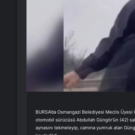
BURSA’da Osmangazi Belediyesi Meclis Üyesi Özl
otomobil sürücüsü Abdullah Güngör’ün (42) sald
aynasını tekmeleyip, camına yumruk atan Güngö