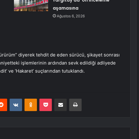
Yargıtay’da ‘ön inceleme’
aşamasına
Ağustos 6, 2026
ürürüm” diyerek tehdit de eden sürücü, şikayet sonrası
niyetteki işlemlerinin ardından sevk edildiği adliyede
it’ ve ‘Hakaret’ suçlarından tutuklandı.
erest
Reddit
VKontakte
Odnoklassniki
Pocket
E-Posta ile paylaş
Yazdır