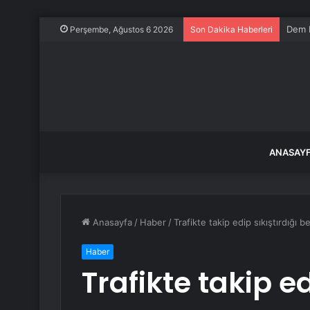
CHP’y
Perşembe, Ağustos 6 2026
Son Dakika Haberleri
ANASAY
Anasayfa
/
Haber
/
Trafikte takip edip sıkıştırdığı 
Haber
Trafikte takip ed