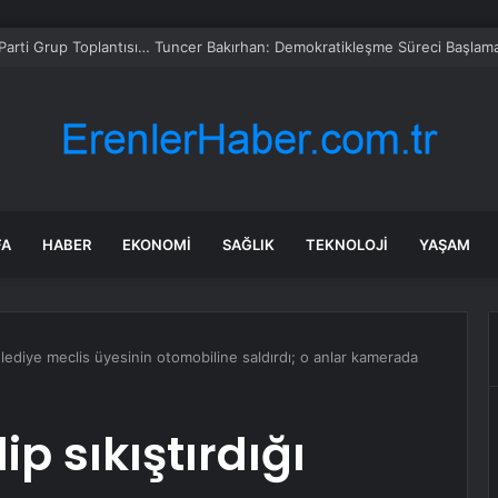
e mutlak butlan kararı Yargıtay’da ‘ön inceleme’ aşamasına
FA
HABER
EKONOMI
SAĞLIK
TEKNOLOJI
YAŞAM
belediye meclis üyesinin otomobiline saldırdı; o anlar kamerada
ip sıkıştırdığı