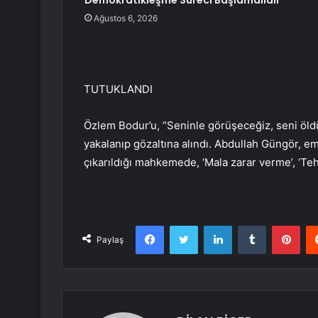
Demokratikleşme Süreci Başlamalıdır
Ağustos 6, 2026
TUTUKLANDI
Özlem Bodur’u, “Seninle görüşeceğiz, seni öld
yakalanıp gözaltına alındı. Abdullah Güngör, em
çıkarıldığı mahkemede, ‘Mala zarar verme’, ‘Tehd
Facebook
Twitter
LinkedIn
Tumblr
Pint
Paylaş