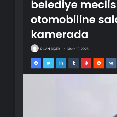
belediye meclis
otomobiline sald
kamerada
DİLAN BİÇER
Nisan 12, 2026
Facebook
Twitter
LinkedIn
Tumblr
Pinterest
Reddit