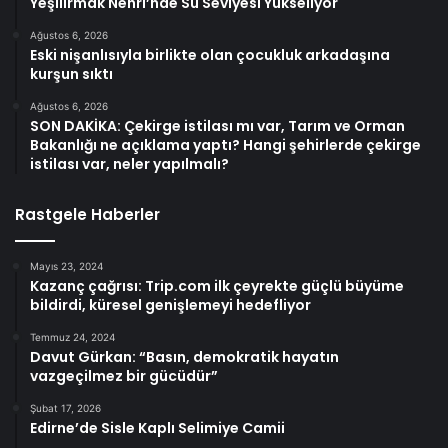
Yeşilırmak Nehri’nde Su Seviyesi Yükseliyor
Ağustos 6, 2026
Eski nişanlısıyla birlikte olan çocukluk arkadaşına
kurşun sıktı
Ağustos 6, 2026
SON DAKİKA: Çekirge istilası mı var, Tarım ve Orman
Bakanlığı ne açıklama yaptı? Hangi şehirlerde çekirge
istilası var, neler yapılmalı?
Rastgele Haberler
Mayıs 23, 2024
Kazanç çağrısı: Trip.com ilk çeyrekte güçlü büyüme
bildirdi, küresel genişlemeyi hedefliyor
Temmuz 24, 2024
Davut Gürkan: “Basın, demokratik hayatın
vazgeçilmez bir gücüdür”
Şubat 17, 2026
Edirne’de Sisle Kaplı Selimiye Camii