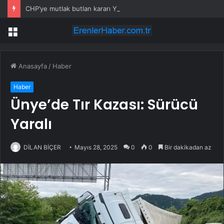
CHP’ye mutlak butlan kararı Yargıtay’da ‘ön inceleme’ aşamasına
Menü
Anasayfa
/
Haber
Haber
Ünye’de Tır Kazası: Sürücü
Yaralı
DİLAN BİÇER
Mayıs 28, 2025
0
0
Bir dakikadan az