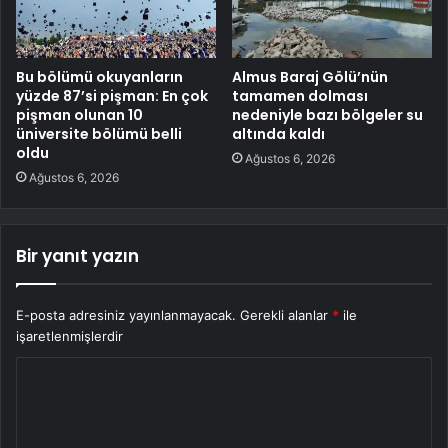
Bu bölümü okuyanların
Almus Baraj Gölü’nün
yüzde 87’si pişman: En çok
tamamen dolması
pişman olunan 10
nedeniyle bazı bölgeler su
üniversite bölümü belli
altında kaldı
oldu
Ağustos 6, 2026
Ağustos 6, 2026
Bir yanıt yazın
E-posta adresiniz yayınlanmayacak.
Gerekli alanlar
*
ile
işaretlenmişlerdir
Y
o
r