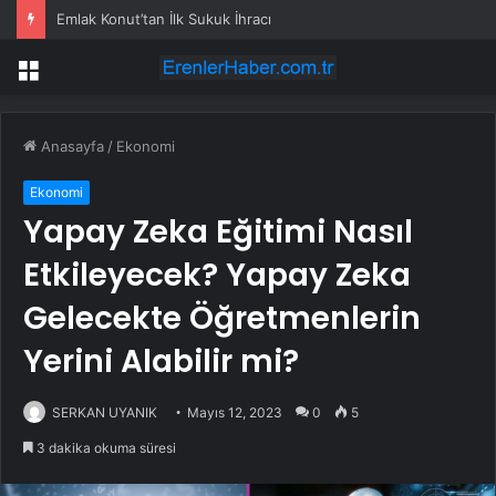
Emlak Konut’tan İlk Sukuk İhracı
Menü
Anasayfa
/
Ekonomi
Ekonomi
Yapay Zeka Eğitimi Nasıl
Etkileyecek? Yapay Zeka
Gelecekte Öğretmenlerin
Yerini Alabilir mi?
SERKAN UYANIK
Mayıs 12, 2023
0
5
3 dakika okuma süresi