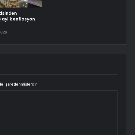
isinden
ş aylık enflasyon
2026
le işaretlenmişlerdir