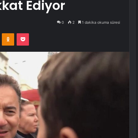
at Ediyor
0
2
1 dakika okuma süresi
VKontakte
Odnoklassniki
Pocket