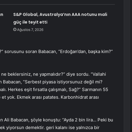
ın
S&P Global, Avustralya’nın AAA notunu mali
güç ile teyit etti
Ağustos 7, 2026
z?” sorusunu soran Babacan, “Erdoğan’dan, başka kim?”
e beklersiniz, ne yapmalıdır?” diye sordu. “Vallahi
lan Babacan, “Serbest piyasa istiyorsunuz değil mi?
lı. Herkes eşit fırsatla çalışmalı, Sağ?” Sarmanın 55
 et yok. Ekmek arası patates. Karbonhidrat arası
nen Ali Babacan, şöyle konuştu: “Ayda 2 bin lira… Peki bu
ek yiyorsun demektir. geri kalanı ise yalnızca bir