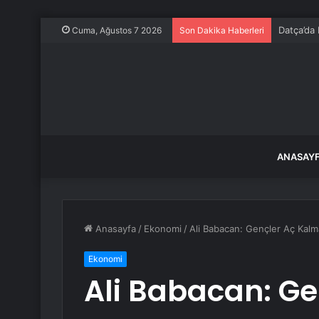
Datça’da
Cuma, Ağustos 7 2026
Son Dakika Haberleri
ANASAY
Anasayfa
/
Ekonomi
/
Ali Babacan: Gençler Aç Kalm
Ekonomi
Ali Babacan: Ge