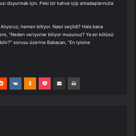
zı doyurmak için. Peki bir kahve içip arkadaşlarınızla
. Alıyoruz, hemen bitiyor. Nasıl seçildi? Hala bana
lere, “Neden veriyorlar biliyor musunuz? Ya en kötüsü
ilir?” sorusu üzerine Babacan, “En iyisine
erest
Reddit
VKontakte
Odnoklassniki
Pocket
E-Posta ile paylaş
Yazdır