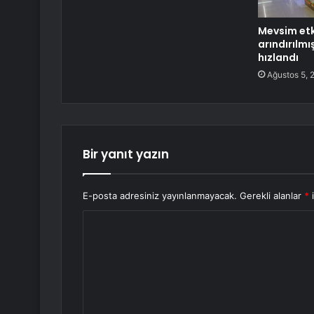
Mevsim etk
arındırılmı
hızlandı
Ağustos 5, 
Bir yanıt yazın
E-posta adresiniz yayınlanmayacak.
Gerekli alanlar
*
i
Y
o
r
u
m