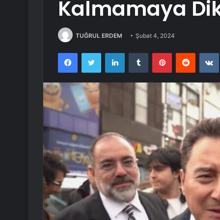
Kalmamaya Dikk
TUĞRUL ERDEM
Şubat 4, 2024
Facebook
Twitter
LinkedIn
Tumblr
Pinterest
Reddit