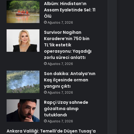
Albüm: Hindistan’ın
Assam Eyaletinde Sel: 11
Ölü
Ağustos 7, 2026
Survivor Nagihan
Karadere’nin 750 bin
TL’lik estetik
operasyonu: Yaşadığı
zorlu süreci anlattı
Ağustos 7, 2026
Son dakika: Antalya’nın
Kaş ilçesinde orman
yangını çıktı
Ağustos 7, 2026
Rapçi Uzay sahnede
gözaltına alınıp
tutuklandı
Ağustos 7, 2026
Ankara Valiliği: Temelli’de Düşen Tusaş’a