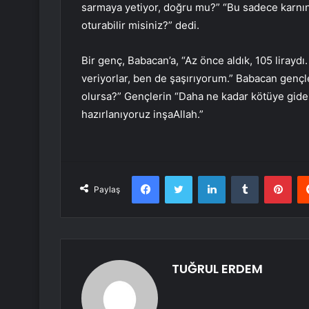
sarmaya yetiyor, doğru mu?” “Bu sadece karnını
oturabilir misiniz?” dedi.
Bir genç, Babacan’a, “Az önce aldık, 105 liraydı
veriyorlar, ben de şaşırıyorum.” Babacan genç
olursa?” Gençlerin “Daha ne kadar kötüye gideb
hazırlanıyoruz inşaAllah.”
Facebook
Twitter
LinkedIn
Tumblr
Pint
Paylaş
TUĞRUL ERDEM