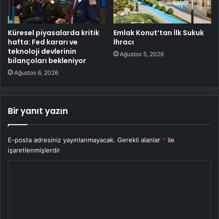
Küresel piyasalarda kritik
Emlak Konut’tan İlk Sukuk
hafta: Fed kararı ve
İhracı
teknoloji devlerinin
Ağustos 5, 2026
bilançoları bekleniyor
Ağustos 6, 2026
Bir yanıt yazın
E-posta adresiniz yayınlanmayacak.
Gerekli alanlar
*
ile
işaretlenmişlerdir
Y
o
r
u