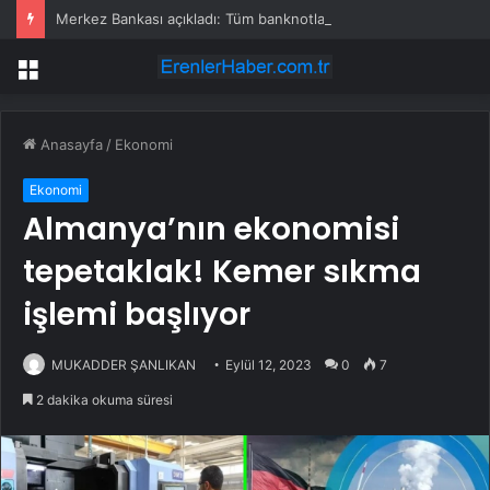
Merkez Bankası açıkladı: Tüm banknotlar değişiyor
Menü
Anasayfa
/
Ekonomi
Ekonomi
Almanya’nın ekonomisi
tepetaklak! Kemer sıkma
işlemi başlıyor
MUKADDER ŞANLIKAN
Eylül 12, 2023
0
7
2 dakika okuma süresi