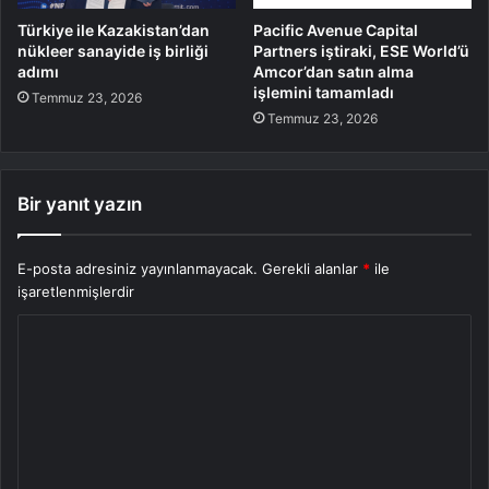
Türkiye ile Kazakistan’dan
Pacific Avenue Capital
nükleer sanayide iş birliği
Partners iştiraki, ESE World’ü
adımı
Amcor’dan satın alma
işlemini tamamladı
Temmuz 23, 2026
Temmuz 23, 2026
Bir yanıt yazın
E-posta adresiniz yayınlanmayacak.
Gerekli alanlar
*
ile
işaretlenmişlerdir
Y
o
r
u
m