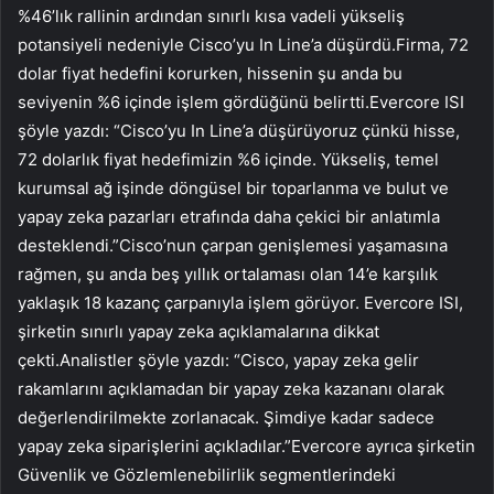
%46’lık rallinin ardından sınırlı kısa vadeli yükseliş
potansiyeli nedeniyle
Cisco
’yu In Line’a düşürdü.Firma, 72
dolar fiyat hedefini korurken, hissenin şu anda bu
seviyenin %6 içinde işlem gördüğünü belirtti.Evercore ISI
şöyle yazdı: “Cisco’yu In Line’a düşürüyoruz çünkü hisse,
72 dolarlık fiyat hedefimizin %6 içinde. Yükseliş, temel
kurumsal ağ işinde döngüsel bir toparlanma ve bulut ve
yapay zeka pazarları etrafında daha çekici bir anlatımla
desteklendi.”Cisco’nun çarpan genişlemesi yaşamasına
rağmen, şu anda beş yıllık ortalaması olan 14’e karşılık
yaklaşık 18 kazanç çarpanıyla işlem görüyor. Evercore ISI,
şirketin sınırlı yapay zeka açıklamalarına dikkat
çekti.Analistler şöyle yazdı: “Cisco, yapay zeka gelir
rakamlarını açıklamadan bir yapay zeka kazananı olarak
değerlendirilmekte zorlanacak. Şimdiye kadar sadece
yapay zeka siparişlerini açıkladılar.”Evercore ayrıca şirketin
Güvenlik ve Gözlemlenebilirlik segmentlerindeki