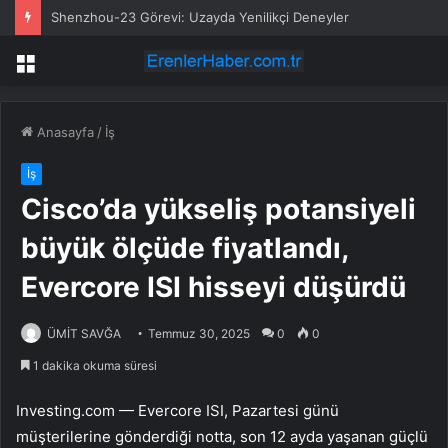
Ankara koridorlarını hareketlendiren kulis! CHP’den 200 belediye başkanı YENİ Parti’ye geçecek
Menü
Anasayfa
/
İş
İş
Cisco’da yükseliş potansiyeli
büyük ölçüde fiyatlandı,
Evercore ISI hisseyi düşürdü
ÜMİT SAVĞA
Temmuz 30, 2025
0
0
1 dakika okuma süresi
Investing.com — Evercore ISI, Pazartesi günü
müşterilerine gönderdiği notta, son 12 ayda yaşanan güçlü